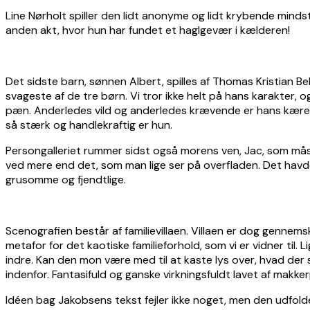
Line Nørholt spiller den lidt anonyme og lidt krybende minds
anden akt, hvor hun har fundet et haglgevær i kælderen!
Det sidste barn, sønnen Albert, spilles af Thomas Kristian Be
svageste af de tre børn. Vi tror ikke helt på hans karakter,
pæn. Anderledes vild og anderledes krævende er hans kæreste,
så stærk og handlekraftig er hun.
Persongalleriet rummer sidst også morens ven, Jac, som mås
ved mere end det, som man lige ser på overfladen. Det havde
grusomme og fjendtlige.
Scenografien består af familievillaen. Villaen er dog gennemsk
metafor for det kaotiske familieforhold, som vi er vidner til.
indre. Kan den mon være med til at kaste lys over, hvad de
indenfor. Fantasifuld og ganske virkningsfuldt lavet af makke
Idéen bag Jakobsens tekst fejler ikke noget, men den udfolder 