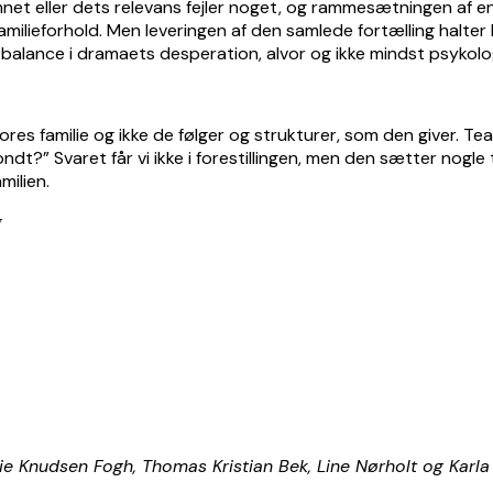
 eller dets relevans fejler noget, og rammesætningen af en m
familieforhold. Men leveringen af den samlede fortælling halter 
e balance i dramaets desperation, alvor og ikke mindst psykolog
s familie og ikke de følger og strukturer, som den giver. Tea
ondt?” Svaret får vi ikke i forestillingen, men den sætter nog
milien.
g
e Knudsen Fogh, Thomas Kristian Bek, Line Nørholt og Karl