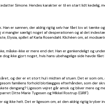
tedatter Simone. Hendes karakter er til en start lidt kedelig, 
k. Han er sønnen, der aldrig rigtig selv har fået lov at tænke
 og vi mangler særligt noget af desperationen og al det indes
 Elysia, spillet af Karla Rosendahl. Klichéen om, at modsætni
ke, måske-ikke er mere end det. Han er genkendeligt og under
 dog ikke gjort noget, hvis hans ubehagelige side havde fået
året, og der er et stort hul i midten af stuen. Det er som om, 
 Ligesom familiens forhold blotlægges efterhånden, som der skræl
r skete dengang? Ligesom vejret går amok og bliver mere og m
rparret Ditte Marie Tygesen og Mikkel Rostrup (GRIF).
sig ikke helt. Det er ligesom om, at den aldrig rigtig kryber i