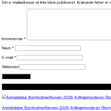
Din e-mailadresse vil ikke blive publiceret.
Krævede felter er
Kommentar
*
Navn
*
E-mail
*
Websted
Seneste indlæg
Anmeldelse: BornholmerRevyen 2026, Kyllingemoderen (Bor