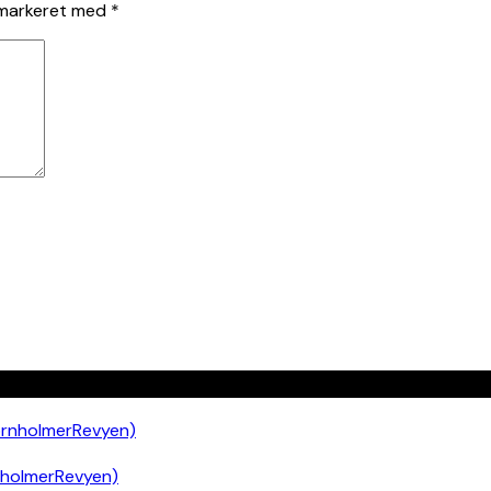
 markeret med
*
nholmerRevyen)