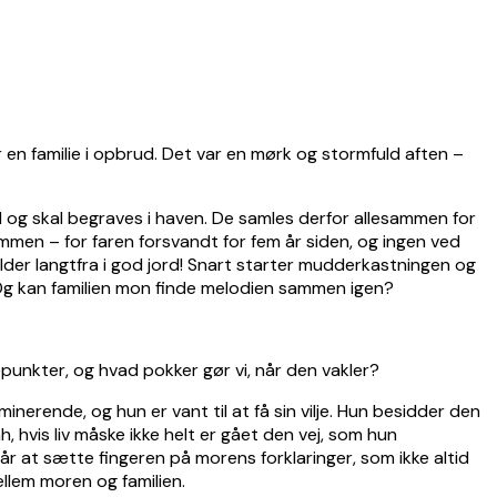
 en familie i opbrud. Det var en mørk og stormfuld aften –
ød og skal begraves i haven. De samles derfor allesammen for
mmen – for faren forsvandt for fem år siden, og ingen ved
lder langtfra i god jord! Snart starter mudderkastningen og
 Og kan familien mon finde melodien sammen igen?
punkter, og hvad pokker gør vi, når den vakler?
erende, og hun er vant til at få sin vilje. Hun besidder den
hvis liv måske ikke helt er gået den vej, som hun
r at sætte fingeren på morens forklaringer, som ikke altid
ellem moren og familien.