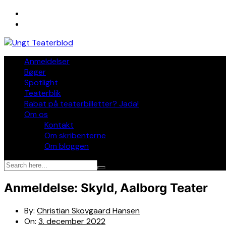
Skip
to
content
Anmeldelser
Bøger
Spotlight
Teaterblik
Rabat på teaterbilletter? Jada!
Om os
Kontakt
Om skribenterne
Om bloggen
Anmeldelse: Skyld, Aalborg Teater
By:
Christian Skovgaard Hansen
On:
3. december 2022