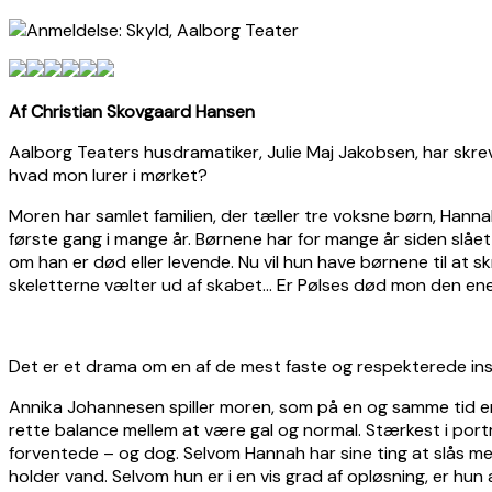
Af Christian Skovgaard Hansen
Aalborg Teaters husdramatiker, Julie Maj Jakobsen, har skr
hvad mon lurer i mørket?
Moren har samlet familien, der tæller tre voksne børn, Hanna
første gang i mange år. Børnene har for mange år siden slåe
om han er død eller levende. Nu vil hun have børnene til at 
skeletterne vælter ud af skabet… Er Pølses død mon den ene
Det er et drama om en af de mest faste og respekterede insti
Annika Johannesen spiller moren, som på en og samme tid er v
rette balance mellem at være gal og normal. Stærkest i port
forventede – og dog. Selvom Hannah har sine ting at slås me
holder vand. Selvom hun er i en vis grad af opløsning, er hun