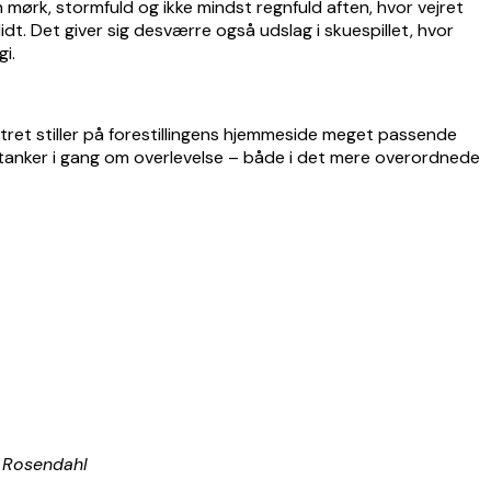
ørk, stormfuld og ikke mindst regnfuld aften, hvor vejret
lidt. Det giver sig desværre også udslag i skuespillet, hvor
i.
tret stiller på forestillingens hjemmeside meget passende
le tanker i gang om overlevelse – både i det mere overordnede
a Rosendahl