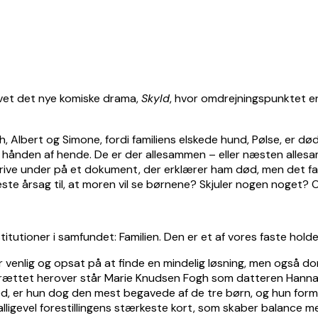
evet det nye komiske drama,
Skyld
, hvor omdrejningspunktet er
h, Albert og Simone, fordi familiens elskede hund, Pølse, er d
t hånden af hende. De er der allesammen – eller næsten allesa
skrive under på et dokument, der erklærer ham død, men det fa
ste årsag til, at moren vil se børnene? Skjuler nogen noget?
tutioner i samfundet: Familien. Den er et af vores faste holde
enlig og opsat på at finde en mindelig løsning, men også domin
rættet herover står Marie Knudsen Fogh som datteren Hannah, 
d, er hun dog den mest begavede af de tre børn, og hun formå
 alligevel forestillingens stærkeste kort, som skaber balance m