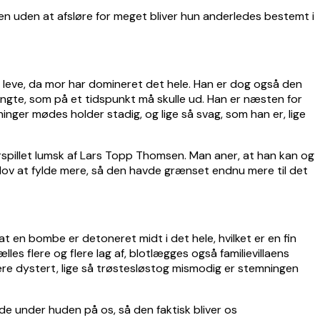
men uden at afsløre for meget bliver hun anderledes bestemt i
 og leve, da mor har domineret det hele. Han er dog også den
tængte, som på et tidspunkt må skulle ud. Han er næsten for
nger mødes holder stadig, og lige så svag, som han er, lige
spillet lumsk af Lars Topp Thomsen. Man aner, at han kan og
 lov at fylde mere, så den havde grænset endnu mere til det
at en bombe er detoneret midt i det hele, hvilket er en fin
les flere og flere lag af, blotlægges også familievillaens
ere dystert, lige så trøstesløstog mismodig er stemningen
nde under huden på os, så den faktisk bliver os