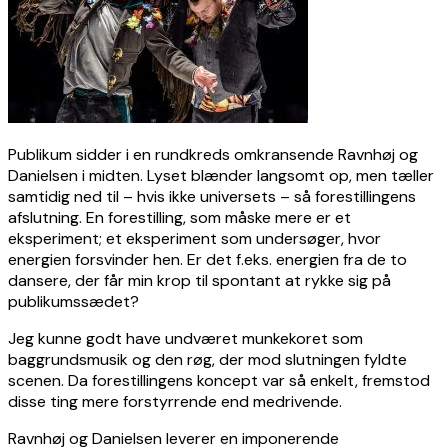
Publikum sidder i en rundkreds omkransende Ravnhøj og
Danielsen i midten. Lyset blænder langsomt op, men tæller
samtidig ned til – hvis ikke universets – så forestillingens
afslutning. En forestilling, som måske mere er et
eksperiment; et eksperiment som undersøger, hvor
energien forsvinder hen. Er det f.eks. energien fra de to
dansere, der får min krop til spontant at rykke sig på
publikumssædet?
Jeg kunne godt have undværet munkekoret som
baggrundsmusik og den røg, der mod slutningen fyldte
scenen. Da forestillingens koncept var så enkelt, fremstod
disse ting mere forstyrrende end medrivende.
Ravnhøj og Danielsen leverer en imponerende