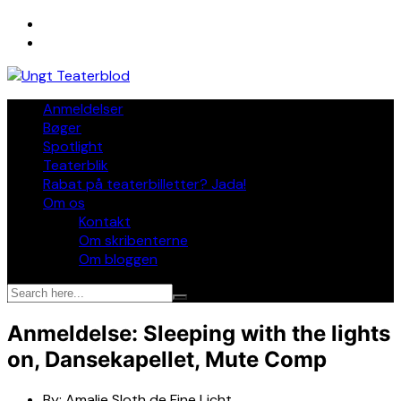
Skip
to
content
Anmeldelser
Bøger
Spotlight
Teaterblik
Rabat på teaterbilletter? Jada!
Om os
Kontakt
Om skribenterne
Om bloggen
Anmeldelse: Sleeping with the lights
on, Dansekapellet, Mute Comp
By:
Amalie Sloth de Fine Licht