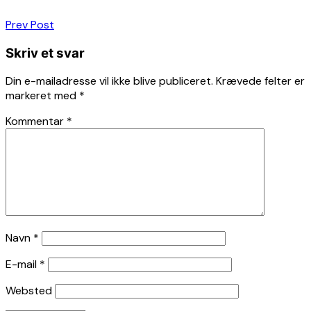
Indlægsnavigation
Prev Post
Skriv et svar
Din e-mailadresse vil ikke blive publiceret.
Krævede felter er
markeret med
*
Kommentar
*
Navn
*
E-mail
*
Websted