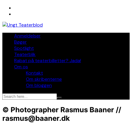
Skip
to
content
Anmeldelser
Bøger
Spotlight
Teaterblik
Rabat på teaterbilletter? Jada!
Om os
Kontakt
Om skribenterne
Om bloggen
© Photographer Rasmus Baaner //
rasmus@baaner.dk