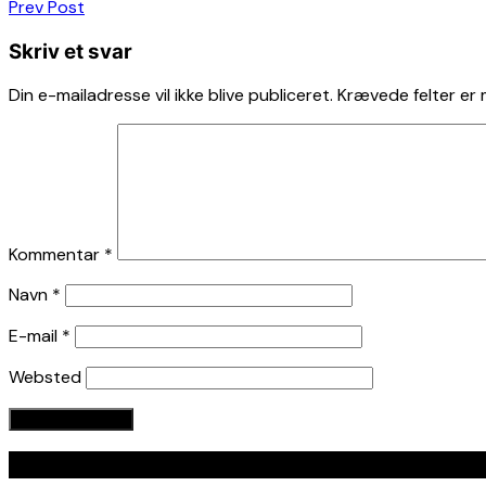
Indlægsnavigation
Prev Post
Skriv et svar
Din e-mailadresse vil ikke blive publiceret.
Krævede felter er
Kommentar
*
Navn
*
E-mail
*
Websted
Seneste indlæg