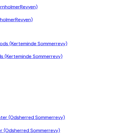
nholmerRevyen)
ds (Kerteminde Sommerrevy)
er (Odsherred Sommerrevy)