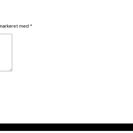
 markeret med
*