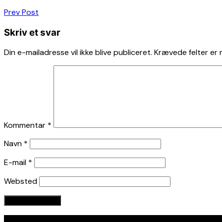
Indlægsnavigation
Prev Post
Skriv et svar
Din e-mailadresse vil ikke blive publiceret.
Krævede felter er
Kommentar
*
Navn
*
E-mail
*
Websted
Seneste indlæg