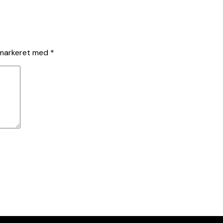
 markeret med
*