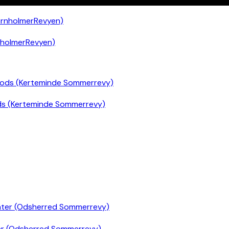
nholmerRevyen)
ds (Kerteminde Sommerrevy)
er (Odsherred Sommerrevy)