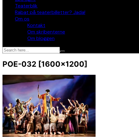
Teaterblik
Rabat på teaterbilletter? Jada!
Om os
Kontakt
Om skribenterne
Om bloggen
POE-032 [1600×1200]