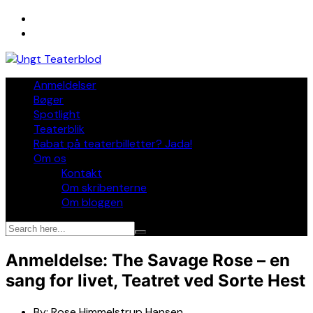
Skip
to
content
Anmeldelser
Bøger
Spotlight
Teaterblik
Rabat på teaterbilletter? Jada!
Om os
Kontakt
Om skribenterne
Om bloggen
Anmeldelse: The Savage Rose – en
sang for livet, Teatret ved Sorte Hest
By:
Rose Himmelstrup Hansen