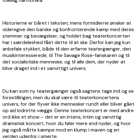
folkelig harmonika.
Historierne er båret i teksten, mens formidlerne ønsker at
videregive den barske og konfronterende kamp med deres
stemmer og bevægelser, og holdet bag teaterkoncerten
har i særdeleshed fået dette til at ske. Derfor kan jeg kun
anbefale stykket, både til den erfarne teatergænger, den
musikinteresserede, til The Savage Rose-fanskaren og til
det socialistiske menneske, og til alle dem, der nyder at
blive draget ind i et vanvittigt univers.
Du kan som ny teatergænger også sagtens tage ind og se
forestillingen, men du skal være til teaterkoncertens
univers, for der flyver ikke mennesker rundt eller bliver gået
op ad lodrette vægge. Denne teaterkoncert er med andre
ord ikke et show – det er en intens, intim og vanvittig
dramatisk koncert, hvor du føler mere end nyder, og hvor
jeg også måtte kæmpe mod en klump i maven og en
verden udenfor i smerte.