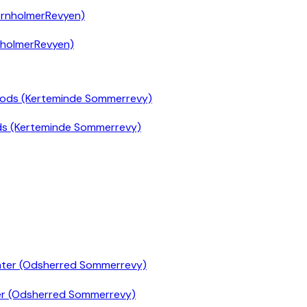
nholmerRevyen)
ds (Kerteminde Sommerrevy)
er (Odsherred Sommerrevy)