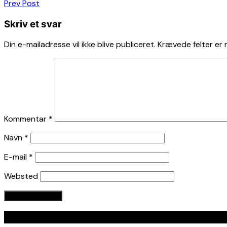
Indlægsnavigation
Prev Post
Skriv et svar
Din e-mailadresse vil ikke blive publiceret.
Krævede felter er
Kommentar
*
Navn
*
E-mail
*
Websted
Seneste indlæg