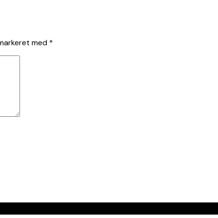
 markeret med
*