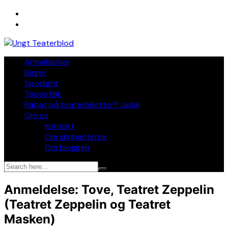
Skip
to
content
Anmeldelser
Bøger
Spotlight
Teaterblik
Rabat på teaterbilletter? Jada!
Om os
Kontakt
Om skribenterne
Om bloggen
Anmeldelse: Tove, Teatret Zeppelin
(Teatret Zeppelin og Teatret
Masken)