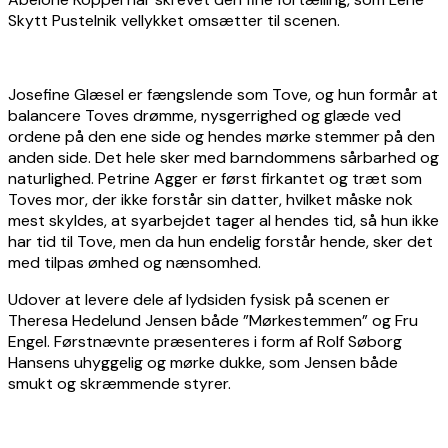
Skytt Pustelnik vellykket omsætter til scenen.
Josefine Glæsel er fængslende som Tove, og hun formår at
balancere Toves drømme, nysgerrighed og glæde ved
ordene på den ene side og hendes mørke stemmer på den
anden side. Det hele sker med barndommens sårbarhed og
naturlighed. Petrine Agger er først firkantet og træt som
Toves mor, der ikke forstår sin datter, hvilket måske nok
mest skyldes, at syarbejdet tager al hendes tid, så hun ikke
har tid til Tove, men da hun endelig forstår hende, sker det
med tilpas ømhed og nænsomhed.
Udover at levere dele af lydsiden fysisk på scenen er
Theresa Hedelund Jensen både ”Mørkestemmen” og Fru
Engel. Førstnævnte præsenteres i form af Rolf Søborg
Hansens uhyggelig og mørke dukke, som Jensen både
smukt og skræmmende styrer.