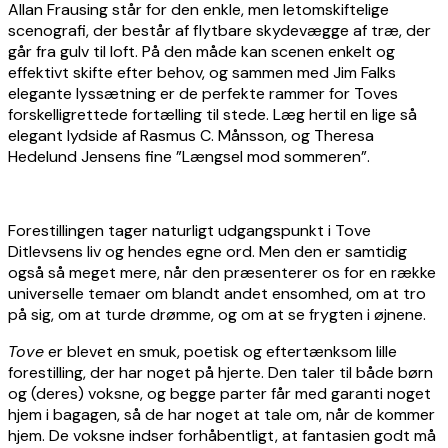
Allan Frausing står for den enkle, men letomskiftelige
scenografi, der består af flytbare skydevægge af træ, der
går fra gulv til loft. På den måde kan scenen enkelt og
effektivt skifte efter behov, og sammen med Jim Falks
elegante lyssætning er de perfekte rammer for Toves
forskelligrettede fortælling til stede. Læg hertil en lige så
elegant lydside af Rasmus C. Månsson, og Theresa
Hedelund Jensens fine ”Længsel mod sommeren”.
Forestillingen tager naturligt udgangspunkt i Tove
Ditlevsens liv og hendes egne ord. Men den er samtidig
også så meget mere, når den præsenterer os for en række
universelle temaer om blandt andet ensomhed, om at tro
på sig, om at turde drømme, og om at se frygten i øjnene.
Tove
er blevet en smuk, poetisk og eftertænksom lille
forestilling, der har noget på hjerte. Den taler til både børn
og (deres) voksne, og begge parter får med garanti noget
hjem i bagagen, så de har noget at tale om, når de kommer
hjem. De voksne indser forhåbentligt, at fantasien godt må