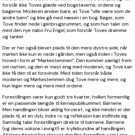
forstår ikke Toves glæde ved bogstaverne, ordene og
bøgerne. Moderen ønsker bare, at Tove ”ville være som de
andre børn” og ikke gå med næsen i en bog. Bøger, som
Tove finder nede i genbrugsrummet, og som hun taler om
med den nye nabo Fru Engel, som forstår Toves drømme
og tanker.
Der er her også blevet plads til den mere dystre side, når
mørket ikke kun er nede i gården, men også inden i Toves
hoved i form af ”Mørkestemmen”. Den kommer særligt frem
om natten, og den er mest enig med moderen, og Tove kan
ikke få den til at forsvinde. Med tiden forstår både
moderen og Mørkestemmen dog Tove mere og mere, og
hun leger mere og mere med ordene.
Forestillingen varer kun godt tre kvarter, hvilket formentlig
er en passende længde til kernepublikummet: Børnene.
Men handlingen bliver aldrig forceret, og ikke mindst er der
plads til, at en dyb, indre ro og refleksion kan indfinde sig.
Samtidig taler forestillingen direkte til børnene. Børnene
(og deres voksne i øvrigt!) er tryllebundne af handlingen.
Abelone Koppel har skrevet den fine fortælling, som Lene