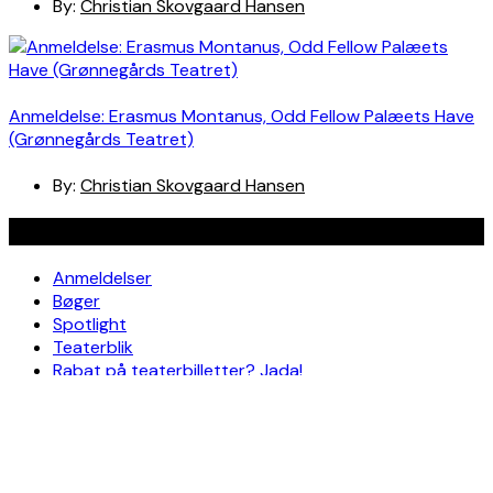
By:
Christian Skovgaard Hansen
Anmeldelse: Erasmus Montanus, Odd Fellow Palæets Have
(Grønnegårds Teatret)
By:
Christian Skovgaard Hansen
Navigation
Anmeldelser
Bøger
Spotlight
Teaterblik
Rabat på teaterbilletter? Jada!
Om os
Kontakt
Om skribenterne
Om bloggen