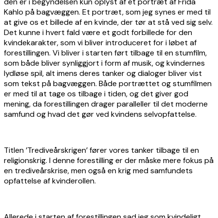
den er i begyndelsen kun oplyst af et portræt af Frida
Kahlo på bagvæggen. Et portræt, som jeg synes er med til
at give os et billede af en kvinde, der tør at stå ved sig selv.
Det kunne i hvert fald være et godt forbillede for den
kvindekarakter, som vi bliver introduceret for i løbet af
forestillingen. Vi bliver i starten ført tilbage til en stumfilm,
som både bliver synliggjort i form af musik, og kvindernes
lydløse spil, alt imens deres tanker og dialoger bliver vist
som tekst på bagvæggen. Både portrættet og stumfilmen
er med til at tage os tilbage i tiden, og det giver god
mening, da forestillingen drager paralleller til det moderne
samfund og hvad det gør ved kvindens selvopfattelse.
Titlen ’Trediveårskrigen’ fører vores tanker tilbage til en
religionskrig. I denne forestilling er der måske mere fokus på
en trediveårskrise, men også en krig med samfundets
opfattelse af kvinderollen.
Allerede i starten af forestillingen sad jeg som kvindeligt