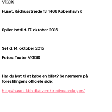
Ví
GD
ì
S
Huset, Rå
dhusstr
æ
de 13, 1466 K
øbenhavn K
Spiller indtil d. 17. oktober 2015
Set d. 14. oktober 2015
Fotos: Teater VíGDìS
Har du lyst til at kø
be en billet? Se n
ærmere på
forestillingens officielle side:
http://huset-kbh.dk/event/trediveaarskrigen/