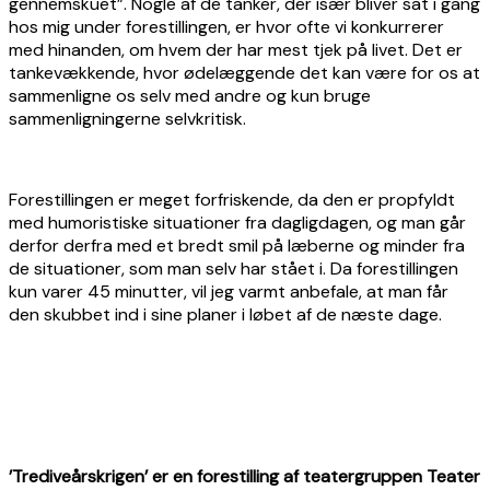
gennemskuet”. Nogle af de tanker, der især bliver sat i gang
hos mig under forestillingen, er hvor ofte vi konkurrerer
med hinanden, om hvem der har mest tjek på livet. Det er
tankevækkende, hvor ødelæggende det kan være for os at
sammenligne os selv med andre og kun bruge
sammenligningerne selvkritisk.
Forestillingen er meget forfriskende, da den er propfyldt
med humoristiske situationer fra dagligdagen, og man går
derfor derfra med et bredt smil på læberne og minder fra
de situationer, som man selv har stået i. Da forestillingen
kun varer 45 minutter, vil jeg varmt anbefale, at man får
den skubbet ind i sine planer i løbet af de næste dage.
’
Tredive
å
rskrigen
’ er en forestilling af teatergruppen Teater