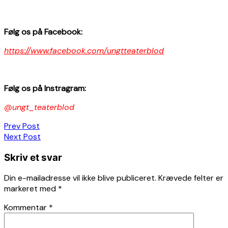
F
ø
lg os p
å
Facebook:
https://www.facebook.com/ungtteaterblod
F
ø
lg os p
å
Instragram:
@ungt_teaterblod
Indlægsnavigation
Prev Post
Next Post
Skriv et svar
Din e-mailadresse vil ikke blive publiceret.
Krævede felter er
markeret med
*
Kommentar
*