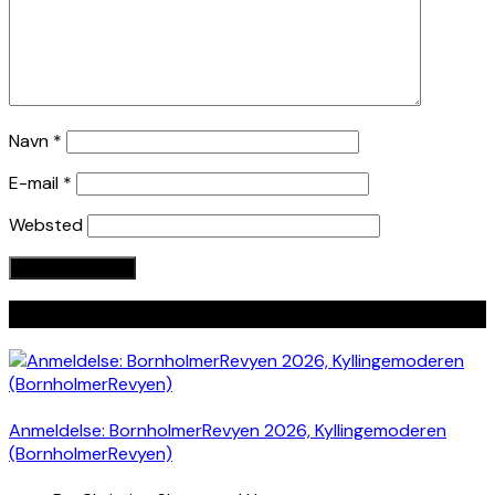
Navn
*
E-mail
*
Websted
Seneste indlæg
Anmeldelse: BornholmerRevyen 2026, Kyllingemoderen
(BornholmerRevyen)