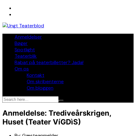
Skip
to
content
Anmeldelser
Bøger
Spotlight
Teaterblik
Rabat på teaterbilletter? Jada!
Om os
Kontakt
Om skribenterne
Om bloggen
Anmeldelse: Trediveårskrigen,
Huset (Teater VíGDìS)
By:
Gæsteanmelder