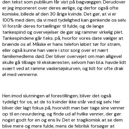
den tekst som publikum får vist på bagvæggen. Derudover
er jeg imponeret over deres ærlige, og derfor også ofte
komiske, billede af den 30 årige kvinde. Det gør, at vi er
100% med dem, da vi med tydelighed kan genkende os selv.
Vi forstår deres fortællinger til fulde, og de lange
tankespind og overvejelser de gør sig rammer virkelig plet.
Tankespindene går f.eks. på, hvorfor vores date vælger at
brænde os af. Måske er hans telefon løbet tør for strøm,
eller også kunne han være i stor sorg over et nært
familiemedlems død. Der bliver overvejet om man alligevel
skulle gå tilbage til ekskæresten, selvom han bl.a. havde lidt
svært ved at ramme vasketøjskurven, og lidt for ofte drak
øl med vennerne.
Hen imod slutningen af forestillingen, bliver det også
tydeligt for os, at de to kvinder ikke står ved sig selv. Her
bliver der lagt fokus på, hvorvidt man bør tage sine venner
op til en revurdering, og finde ud af hvilke venner, der gør
noget godt for en og ens liv. Det er tragikomisk at se dem
blive mere og mere fulde, mens de febrilsk forsøger at