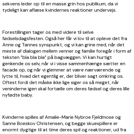
sekvens leder op til en masse grin hos publikum, da vi
tydeligt kan aflæse kvindernes reaktioner undervejs.
Forestillingen tager os med videre til selve
fødselsdagsfesten. Også her får vi lov til at opleve det fra
Anne og Tannes synspunkt, og vi kan grine med, når det
meste af dialogen mellem venner og familie foregår i form af
teksten ”bla bla bla” på bagvæggen. Vi kan hurtigt
genkende os selv, når vi i visse sammenhænge sætter en
facade op, og når vi glemmer at være nærværende og
lytte til, hvad det egentlig er, der bliver sagt omkring os.
Oftest fordi det måske ikke lige siger os så meget, når
veninderne igen skal fortælle om deres fødsel og deres lille
nyfødte baby.
Kvinderne spilles af Amalie-Marie Nybroe Fjeldmose og
Sanne Boeskov Christensen, og begge skuespillere er
enormt dygtige til at time deres spil og reaktioner, ud fra