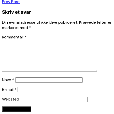
Indlægsnavigation
Prev Post
Skriv et svar
Din e-mailadresse vil ikke blive publiceret.
Krævede felter er
markeret med
*
Kommentar
*
Navn
*
E-mail
*
Websted