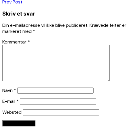
Indlægsnavigation
Prev Post
Skriv et svar
Din e-mailadresse vil ikke blive publiceret.
Krævede felter er
markeret med
*
Kommentar
*
Navn
*
E-mail
*
Websted