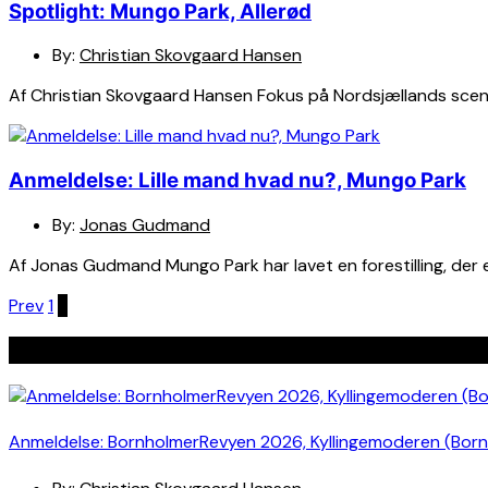
Spotlight: Mungo Park, Allerød
By:
Christian Skovgaard Hansen
Af Christian Skovgaard Hansen Fokus på Nordsjællands scene i
Anmeldelse: Lille mand hvad nu?, Mungo Park
By:
Jonas Gudmand
Af Jonas Gudmand Mungo Park har lavet en forestilling, der er
Indlægsinddeling
Prev
1
2
Seneste indlæg
Anmeldelse: BornholmerRevyen 2026, Kyllingemoderen (Bor