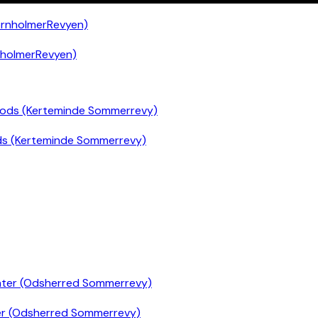
nholmerRevyen)
ds (Kerteminde Sommerrevy)
er (Odsherred Sommerrevy)