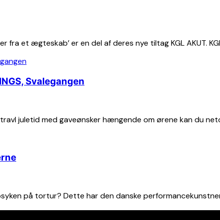
 fra et ægteskab’ er en del af deres nye tiltag KGL AKUT. KG
DINGS, Svalegangen
travl juletid med gaveønsker hængende om ørene kan du net
erne
 psyken på tortur? Dette har den danske performancekunstner