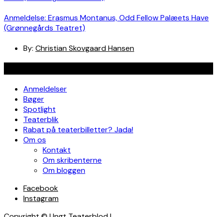
Anmeldelse: Erasmus Montanus, Odd Fellow Palæets Have
(Grønnegårds Teatret)
By:
Christian Skovgaard Hansen
Navigation
Anmeldelser
Bøger
Spotlight
Teaterblik
Rabat på teaterbilletter? Jada!
Om os
Kontakt
Om skribenterne
Om bloggen
Facebook
Instagram
Copyright © Ungt Teaterblod |