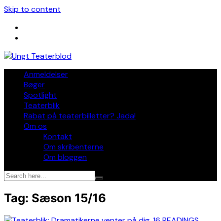
Skip to content
Anmeldelser
Bøger
Spotlight
Teaterblik
Rabat på teaterbilletter? Jada!
Om os
Kontakt
Om skribenterne
Om bloggen
Tag:
Sæson 15/16