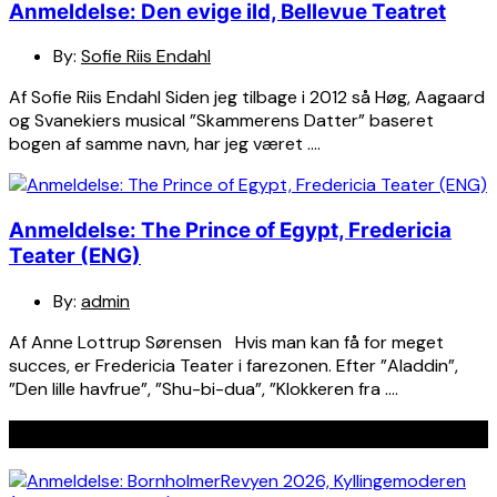
Anmeldelse: Den evige ild, Bellevue Teatret
By:
Sofie Riis Endahl
Af Sofie Riis Endahl Siden jeg tilbage i 2012 så Høg, Aagaard
og Svanekiers musical ”Skammerens Datter” baseret
bogen af samme navn, har jeg været ….
Anmeldelse: The Prince of Egypt, Fredericia
Teater (ENG)
By:
admin
Af Anne Lottrup Sørensen Hvis man kan få for meget
succes, er Fredericia Teater i farezonen. Efter ”Aladdin”,
”Den lille havfrue”, ”Shu-bi-dua”, ”Klokkeren fra ….
Seneste indlæg