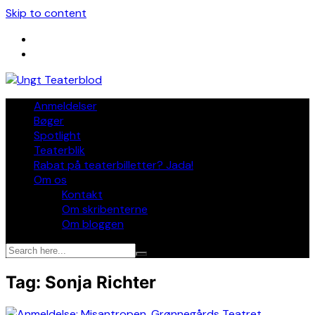
Skip to content
Anmeldelser
Bøger
Spotlight
Teaterblik
Rabat på teaterbilletter? Jada!
Om os
Kontakt
Om skribenterne
Om bloggen
Tag:
Sonja Richter