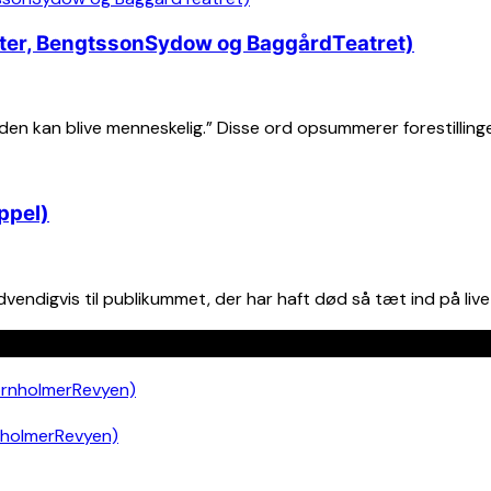
ter, BengtssonSydow og BaggårdTeatret)
den kan blive menneskelig.” Disse ord opsummerer forestillin
ppel)
endigvis til publikummet, der har haft død så tæt ind på live
nholmerRevyen)