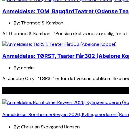
Anmeldelse: TOM, BaggårdTeatret (Odense Tea
By:
Thormod S. Kamban
Af Thormod S. Kamban ”Poesien skal være skrøbelig, for at 
Anmeldelse: TØRST, Teater Får302 (Abelone Ko
By:
admin
Af Jacobe Orry ’TØRST’ er for det voksne publikum. Ikke nødv
Seneste indlæg
Anmeldelse: BornholmerRevyen 2026, Kyllingemoderen (Bor
By:
Christian Skovgaard Hansen