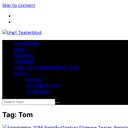
Skip to content
Anmeldelser
Bøger
Spotlight
Teaterblik
Rabat på teaterbilletter? Jada!
Om os
Kontakt
Om skribenterne
Om bloggen
Tag:
Tom