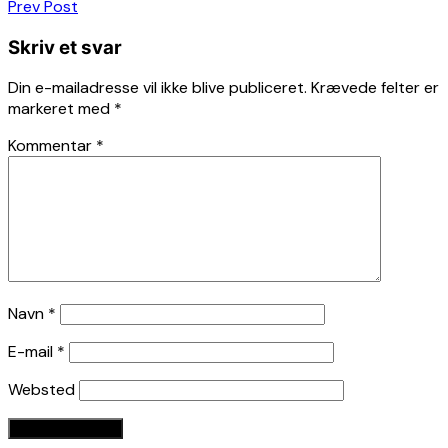
Indlægsnavigation
Prev Post
Skriv et svar
Din e-mailadresse vil ikke blive publiceret.
Krævede felter er
markeret med
*
Kommentar
*
Navn
*
E-mail
*
Websted