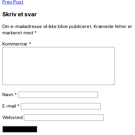
Indlægsnavigation
Prev Post
Skriv et svar
Din e-mailadresse vil ikke blive publiceret.
Krævede felter er
markeret med
*
Kommentar
*
Navn
*
E-mail
*
Websted