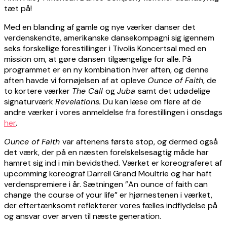
tæt på!
Med en blanding af gamle og nye værker danser det
verdenskendte, amerikanske dansekompagni sig igennem
seks forskellige forestillinger i Tivolis Koncertsal med en
mission om, at gøre dansen tilgængelige for alle. På
programmet er en ny kombination hver aften, og denne
aften havde vi fornøjelsen af at opleve
Ounce of Faith
, de
to kortere værker
The Call
og
Juba
samt det udødelige
signaturværk
Revelations.
Du kan læse om flere af de
andre værker i vores anmeldelse fra forestillingen i onsdags
her
.
Ounce of Faith
var aftenens første stop, og dermed også
det værk, der på en næsten forelskelsesagtig måde har
hamret sig ind i min bevidsthed. Værket er koreograferet af
upcomming koreograf Darrell Grand Moultrie og har haft
verdenspremiere i år. Sætningen ”An ounce of faith can
change the course of your life” er hjørnestenen i værket,
der eftertænksomt reflekterer vores fælles indflydelse på
og ansvar over arven til næste generation.