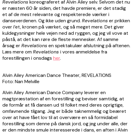
Revelations
koreograferet af Alvin Ailey selv. Selvom det nu
er næsten 60 år siden, det havde premiere, er det stadig
et af de mest relevante og respekterede værker i
danseverdenen. Og ikke uden grund.
Revelations
er prikken
over i’et, kronen på værket, og så meget mere. Det giver
kuldegysninger hele vejen ned ad ryggen, og jeg vil vove at
påstå, at det kan røre de fleste mennesker. Af samme
årsag er
Revelations
en spektakulær afslutning på aftenen.
Læs mere om
Revelations
i vores anmeldelse fra
forestillingen i onsdags
her
.
Alvin Ailey American Dance Theater, REVELATIONS
Foto: Nan Melville
Alvin Ailey American Dance Company leverer en
magtpræstation af en forestilling og beviser samtidig, at
de formår at få dansen ud til folket med deres oprigtige,
omfavnende tilgang. Jeg er både taknemmelig og beæret
over at have fået lov til at overvære en så formidabel
forestilling som denne på dansk jord, og jeg under alle, der
er den mindste smule interesserede i dans, en aften i Alvin