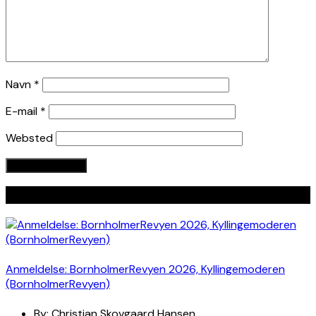
Navn
*
E-mail
*
Websted
Seneste indlæg
Anmeldelse: BornholmerRevyen 2026, Kyllingemoderen
(BornholmerRevyen)
By:
Christian Skovgaard Hansen