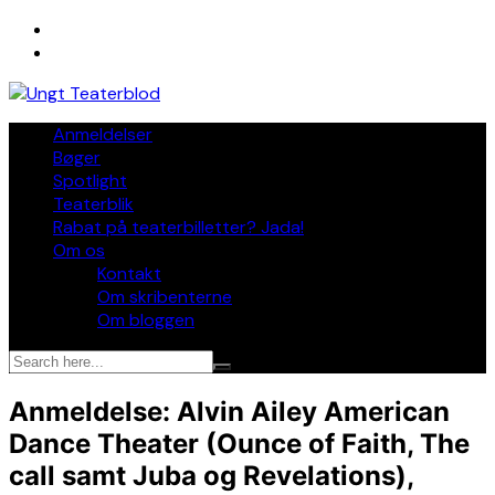
Skip
to
content
Anmeldelser
Bøger
Spotlight
Teaterblik
Rabat på teaterbilletter? Jada!
Om os
Kontakt
Om skribenterne
Om bloggen
Anmeldelse: Alvin Ailey American
Dance Theater (Ounce of Faith, The
call samt Juba og Revelations),