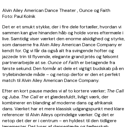
Alvin Ailey American Dance Theater , Ounce og Faith
Foto: Paul Kolnik
Det er et smukt stykke, der i fire dele fortæller, hvordan vi
sammen kan give hinanden håb og holde vores eftermæle i
live. Samtidig viser værket den enorme alsidighed og styrke,
som danserne fra Alvin Ailey American Dance Company er
kendt for. Og vi får da også alt fra svingende hofter og
jazzede trin til flyvende, elegante grand jetés og følsomt
partnerarbejde at se.
Ounce of Faith
er betagende fra
første sekund. Den formår at dele et vigtigt budskab på en
tryllebindende måde – og netop derfor er den et perfekt
match til Alvin Ailey American Dance Company.
Efter en kort pause mødes vi af to kortere værker;
The
Call
og
Juba
.
The Call
er et glædesfuldt, livligt værk, der
kombinerer en blanding af moderne dans og afrikansk
dans. Værket har et mere klassisk udgangspunkt med klare
referencer til Alvin Aileys oprindelige værker. Og det er
netop det der er i centrum – en hyldest til den tidligere
læremester. Det lyser af danseglæde og fællesskab