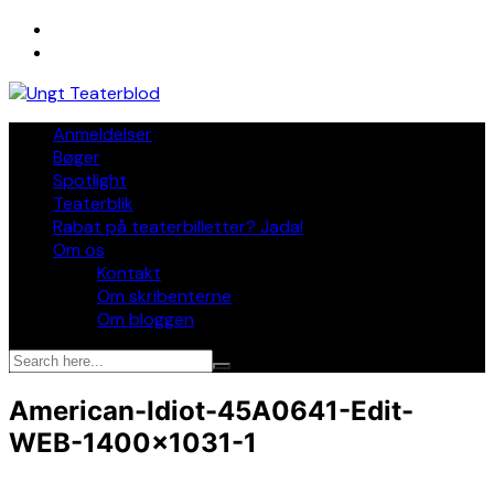
Skip
to
content
Anmeldelser
Bøger
Spotlight
Teaterblik
Rabat på teaterbilletter? Jada!
Om os
Kontakt
Om skribenterne
Om bloggen
American-Idiot-45A0641-Edit-
WEB-1400×1031-1