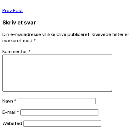
Indlægsnavigation
Prev Post
Skriv et svar
Din e-mailadresse vil ikke blive publiceret.
Krævede felter er
markeret med
*
Kommentar
*
Navn
*
E-mail
*
Websted