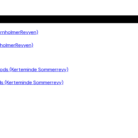
nholmerRevyen)
ds (Kerteminde Sommerrevy)