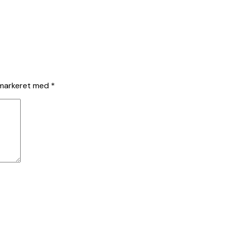
 markeret med
*