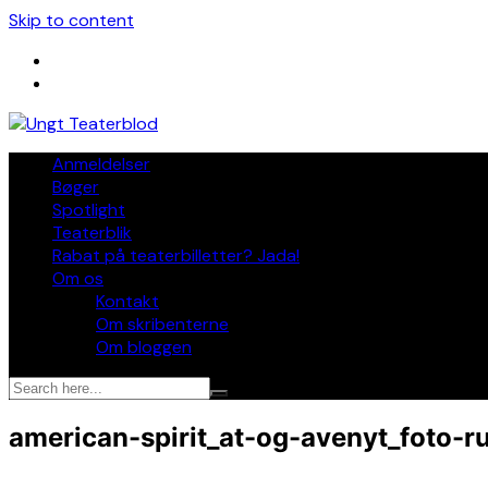
Skip to content
Anmeldelser
Bøger
Spotlight
Teaterblik
Rabat på teaterbilletter? Jada!
Om os
Kontakt
Om skribenterne
Om bloggen
american-spirit_at-og-avenyt_foto-r