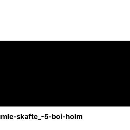
umle-skafte_-5-boi-holm