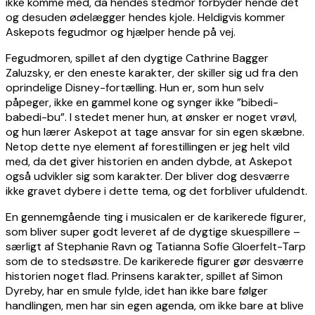
ikke komme med, da hendes stedmor forbyder hende det
og desuden ødelægger hendes kjole. Heldigvis kommer
Askepots fegudmor og hjælper hende på vej.
Fegudmoren, spillet af den dygtige Cathrine Bagger
Zaluzsky, er den eneste karakter, der skiller sig ud fra den
oprindelige Disney-fortælling. Hun er, som hun selv
påpeger, ikke en gammel kone og synger ikke ”bibedi-
babedi-bu”. I stedet mener hun, at ønsker er noget vrøvl,
og hun lærer Askepot at tage ansvar for sin egen skæbne.
Netop dette nye element af forestillingen er jeg helt vild
med, da det giver historien en anden dybde, at Askepot
også udvikler sig som karakter. Der bliver dog desværre
ikke gravet dybere i dette tema, og det forbliver ufuldendt.
En gennemgående ting i musicalen er de karikerede figurer,
som bliver super godt leveret af de dygtige skuespillere –
særligt af Stephanie Ravn og Tatianna Sofie Gloerfelt-Tarp
som de to stedsøstre. De karikerede figurer gør desværre
historien noget flad. Prinsens karakter, spillet af Simon
Dyreby, har en smule fylde, idet han ikke bare følger
handlingen, men har sin egen agenda, om ikke bare at blive