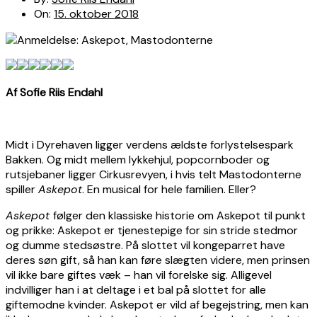
On:
15. oktober 2018
Af Sofie Riis Endahl
Midt i Dyrehaven ligger verdens ældste forlystelsespark
Bakken. Og midt mellem lykkehjul, popcornboder og
rutsjebaner ligger Cirkusrevyen, i hvis telt Mastodonterne
spiller
Askepot
. En musical for hele familien. Eller?
Askepot
følger den klassiske historie om Askepot til punkt
og prikke: Askepot er tjenestepige for sin stride stedmor
og dumme stedsøstre. På slottet vil kongeparret have
deres søn gift, så han kan føre slægten videre, men prinsen
vil ikke bare giftes væk – han vil forelske sig. Alligevel
indvilliger han i at deltage i et bal på slottet for alle
giftemodne kvinder. Askepot er vild af begejstring, men kan