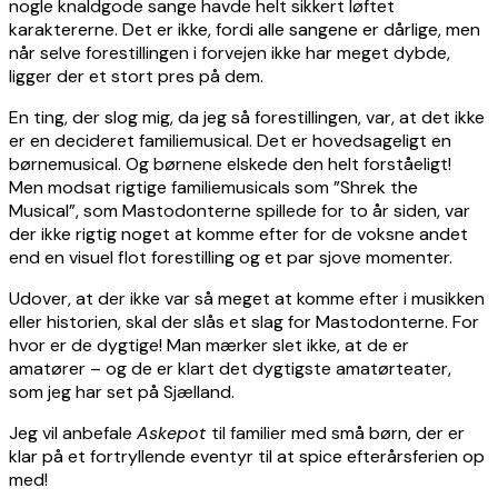
nogle knaldgode sange havde helt sikkert løftet
karaktererne. Det er ikke, fordi alle sangene er dårlige, men
når selve forestillingen i forvejen ikke har meget dybde,
ligger der et stort pres på dem.
En ting, der slog mig, da jeg så forestillingen, var, at det ikke
er en decideret familiemusical. Det er hovedsageligt en
børnemusical. Og børnene elskede den helt forståeligt!
Men modsat rigtige familiemusicals som ”Shrek the
Musical”, som Mastodonterne spillede for to år siden, var
der ikke rigtig noget at komme efter for de voksne andet
end en visuel flot forestilling og et par sjove momenter.
Udover, at der ikke var så meget at komme efter i musikken
eller historien, skal der slås et slag for Mastodonterne. For
hvor er de dygtige! Man mærker slet ikke, at de er
amatører – og de er klart det dygtigste amatørteater,
som jeg har set på Sjælland.
Jeg vil anbefale
Askepot
til familier med små børn, der er
klar på et fortryllende eventyr til at spice efterårsferien op
med!