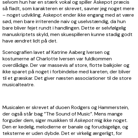
selvom hun har en stærk vokal og spiller Askepot præcis
så fladt, som karakteren er skrevet, savner jeg noget mere
– noget udvikling. Askepot ender ikke engang med at være
sød, men bare irriterende naiv og uselvstændig, da hun
bare bliver fejet rundt i handlingen. Dette er selvfølgelig
manuskriptets skyld, men skuespilleren kunne stadig godt
have ændret lidt på det.
Scenografien lavet af Katrine Aaberg Iversen og
kostumerne af Charlotte Iversen var fuldkommen
overdådige. Der var massevis af store, flotte balkjoler og
ikke sparet på noget i forbindelse med kareten, der bliver
til et græskar. Det giver næsten associationer til de store
musicalteatre.
Musicalen er skrevet af duoen Rodgers og Hammerstein,
der også står bag ”The Sound of Music”. Mens mange
forguder dem, siger musikken til
Askepot
mig ikke noget.
Den er kedelig, melodierne er banale og forudsigelige, og
teksterne er uden dybde. Det er virkelig ærgerligt, for