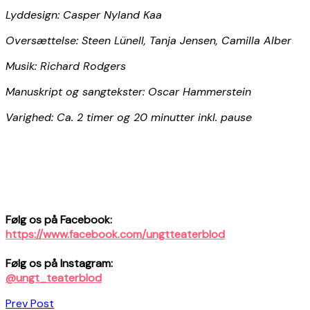
Lyddesign: Casper Nyland Kaa
Oversættelse: Steen Lünell, Tanja Jensen, Camilla Alber
Musik: Richard Rodgers
Manuskript og sangtekster: Oscar Hammerstein
Varighed: Ca. 2 timer og 20 minutter inkl. pause
Følg os på Facebook:
https://www.facebook.com/ungtteaterblod
Følg os på Instagram:
@ungt_teaterblod
Indlægsnavigation
Prev Post