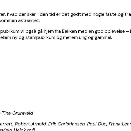
r, hvad der sker. I den tid er det godt med nogle faste og tra
kommen aktualitet.
 publikum vil også gå hjem fra Bakken med en god oplevelse – h
 mellem ny og stampublikum og mellem ung og gammel.
g Tina Grunwald
rrett, Robert Arnold, Erik Christiansen, Poul Due, Frank Lear
sKeld Heick m.fl.