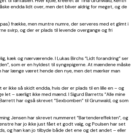
et til fantasien. Hver kjole, kreeret af Tina Grunwald, Kenth
åske endda lidt over, men det bliver aldrig for meget, og de
ilpas) frække, men muntre numre, der serveres med et glimt i
e svirp, og der er plads til levende overgange og fri
elig, kæk og nærværende. I Lukas Birchs ”Lidt forandring” ser
nden”, som er en hyldest til syngepigerne. At mændene måske
. Hun har længe været hende den nye, men det mærker man
ikke så skidt endda, hvis der er plads til en lille en – og
e let – særligt ikke med mænd. I Sigurd Barretts ”Alle mine
. Barrett har også skrevet ”Sexbomben” til Grunwald, og som
mming Jensen har skrevet nummeret ”Bartendereffekten”, og
stre har jo ikke just fået et godt valg, og Poulsen har set
s, og han kan jo tilbyde både det ene og det andet – eller