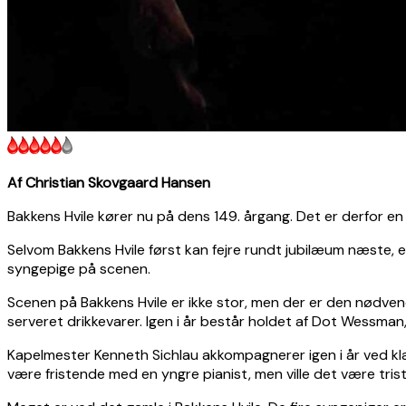
Af Christian Skovgaard Hansen
Bakkens Hvile kører nu på dens 149. årgang. Det er derfor e
Selvom Bakkens Hvile først kan fejre rundt jubilæum næste, er
syngepige på scenen.
Scenen på Bakkens Hvile er ikke stor, men der er den nødvendi
serveret drikkevarer. Igen i år består holdet af Dot Wessma
Kapelmester Kenneth Sichlau akkompagnerer igen i år ved klav
være fristende med en yngre pianist, men ville det være tris