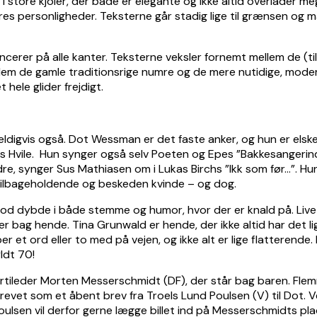
i store kjoler, der både er elegante og ikke altid overlader meg
eres personligheder. Teksterne går stadig lige til grænsen og m
ncerer på alle kanter. Teksterne veksler fornemt mellem de (t
llem de gamle traditionsrige numre og de mere nutidige, modern
hele glider frejdigt.
 heldigvis også. Dot Wessman er det faste anker, og hun er elsk
ns Hvile. Hun synger også selv Poeten og Epes ”Bakkesangeri
bedre, synger Sus Mathiasen om i Lukas Birchs ”Ikk som før…”
 tilbageholdende og beskeden kvinde – og dog.
 dybde i både stemme og humor, hvor der er knald på. Livet er 
 bag hende. Tina Grunwald er hende, der ikke altid har det lig
t ord eller to med på vejen, og ikke alt er lige flatterende
yldt 70!
rtileder Morten Messerschmidt (DF), der står bag baren. Fle
vet som et åbent brev fra Troels Lund Poulsen (V) til Dot. Ven
sen vil derfor gerne lægge billet ind på Messerschmidts plad