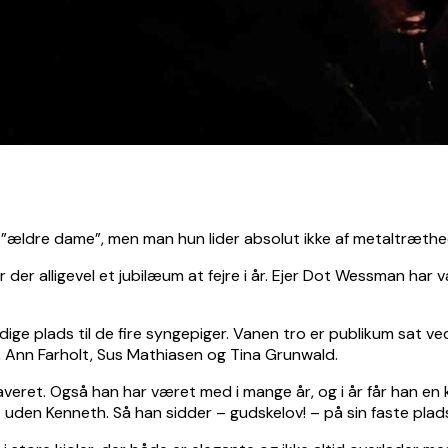
n ”ældre dame”, men man hun lider absolut ikke af metaltræthe
 der alligevel et jubilæum at fejre i år. Ejer Dot Wessman har
ge plads til de fire syngepiger. Vanen tro er publikum sat ved
n, Ann Farholt, Sus Mathiasen og Tina Grunwald.
eret. Også han har været med i mange år, og i år får han en kæ
t uden Kenneth. Så han sidder – gudskelov! – på sin faste plad