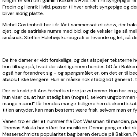
Meget er ved det gamle i Bakkens Hvile. De fire syngepiger er 
Fredin og Henrik Hviid, passer til hver enkelt syngepige og d
bliver aldrig platte.
Michel Castenholt har i år fået sammensat et show, der bala
øjet, og de satiriske numre med bid, og de veksler lige så me
småsnak. Steffen Hulehøjs koreografi er levende og let, så det 
De fire damer er vidt forskellige, og det afspejler teksterne
hun tilbage på, hvad der sket igennem hendes 50 år i Bakke
også har forandret sig – og spørgsmålet er, om det er til 
absolut ikke længere. Hun er måske nok stadig lidt generet,
Der er knald på Ann Farholts store jazzstemme. Hun har en god
hun viser os, at hun stadig kan (noget), selvom ungdommen er
mange mænd” får hendes mange tidligere herrebekendtskaber e
titlen antyder, kan man bestemt være frisk, selvom man er f
Vanen tro er der et nummer fra Dot Wessman til manden, pa
Thomas Pakula har stået for musikken. Denne gang er det skre
Messerschmidts popularitet bag baren derude på Bakken. Poul