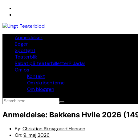
Skip
to
content
Anmeldelser
Bøger
Spotlight
Teaterblik
Rabat på teaterbilletter? Jada!
Om os
Kontakt
Om skribenterne
Om bloggen
Anmeldelse: Bakkens Hvile 2026 (149
By:
Christian Skovgaard Hansen
On:
9. maj 2026