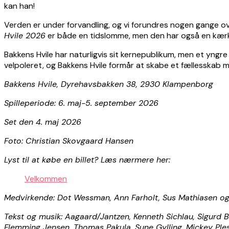
kan han!
Verden er under forvandling, og vi forundres nogen gange ove
Hvile 2026
er både en tidslomme, men den har også en kær
Bakkens Hvile har naturligvis sit kernepublikum, men et yngre
velpoleret, og Bakkens Hvile formår at skabe et fællesskab
Bakkens Hvile, Dyrehavsbakken 38, 2930 Klampenborg
Spilleperiode: 6. maj-5. september 2026
Set den 4. maj 2026
Foto: Christian Skovgaard Hansen
Lyst til at købe en billet? Læs nærmere her:
Velkommen
Medvirkende: Dot Wessman, Ann Farholt, Sus Mathiasen o
Tekst og musik: Aagaard/Jantzen, Kenneth Sichlau, Sigurd Ba
Flemming Jensen, Thomas Pakula, Sune Gylling, Mickey Ples