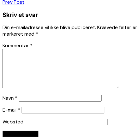
Indlægsnavigation
Prev Post
Skriv et svar
Din e-mailadresse vil ikke blive publiceret.
Krævede felter er
markeret med
*
Kommentar
*
Navn
*
E-mail
*
Websted