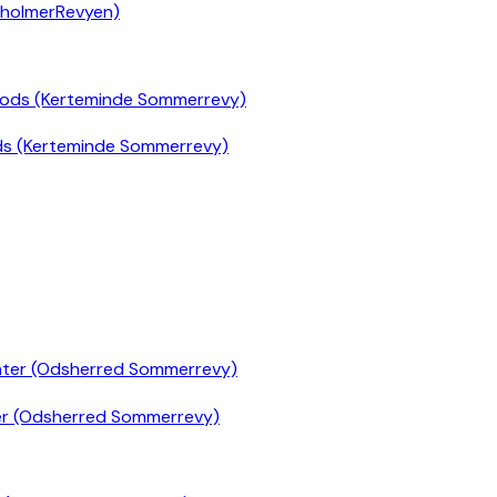
nholmerRevyen)
ds (Kerteminde Sommerrevy)
er (Odsherred Sommerrevy)