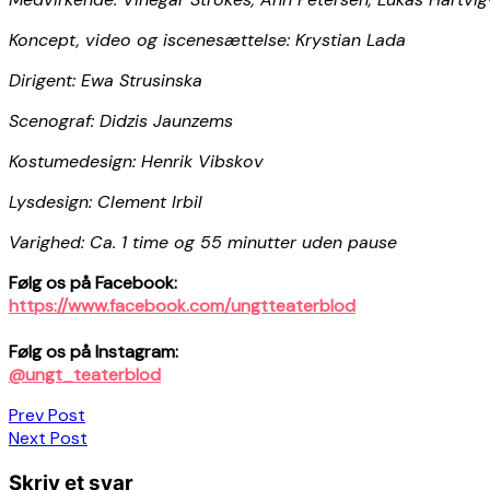
​​​​Koncept, video og iscenesættelse: Krystian Lada
Dirigent: Ewa Strusinska
Scenograf: Didzis Jaunzems
Kostumedesign: Henrik Vibskov
Lysdesign: Clement Irbil
Varighed: Ca. 1 time og 55 minutter uden pause
Følg os på Facebook:
https://www.facebook.com/ungtteaterblod
Følg os på Instagram:
@ungt_teaterblod
Indlægsnavigation
Prev Post
Next Post
Skriv et svar