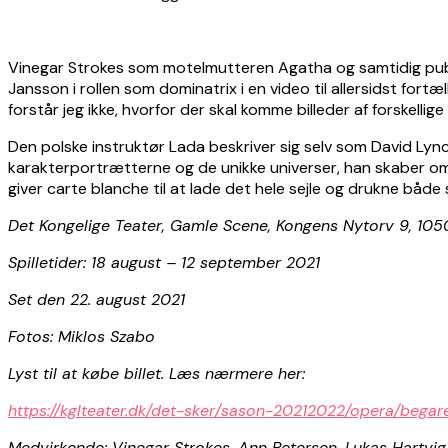
Vinegar Strokes som motelmutteren Agatha og samtidig publiku
Jansson i rollen som dominatrix i en video til allersidst f
forstår jeg ikke, hvorfor der skal komme billeder af forskel
Den polske instruktør Lada beskriver sig selv som David Lynch
karakterportrætterne og de unikke universer, han skaber o
giver carte blanche til at lade det hele sejle og drukne båd
Det Kongelige Teater, Gamle Scene, Kongens Nytorv 9, 10
Spilletider: 18 august – 12 september 2021
Set den 22. august 2021
Fotos: Miklos Szabo
Lyst til at købe billet. Læs nærmere her:
https://kglteater.dk/det-sker/sason-20212022/opera/begar
Medvirkende: Vinegar Strokes, Ann Petersen, Lukas Hartvig