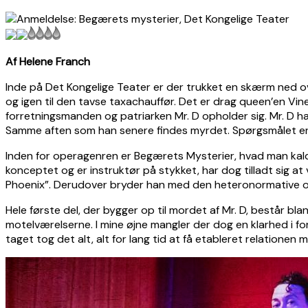
Af Helene Franch
Inde på Det Kongelige Teater er der trukket en skærm ned o
og igen til den tavse taxachauffør. Det er drag queen’en Vi
forretningsmanden og patriarken Mr. D opholder sig. Mr. D ha
Samme aften som han senere findes myrdet. Spørgsmålet er 
Inden for operagenren er Begærets Mysterier, hvad man kalder
konceptet og er instruktør på stykket, har dog tilladt sig 
Phoenix”. Derudover bryder han med den heteronormative op
Hele første del, der bygger op til mordet af Mr. D, består 
motelværelserne. I mine øjne mangler der dog en klarhed i fo
taget tog det alt, alt for lang tid at få etableret relationen