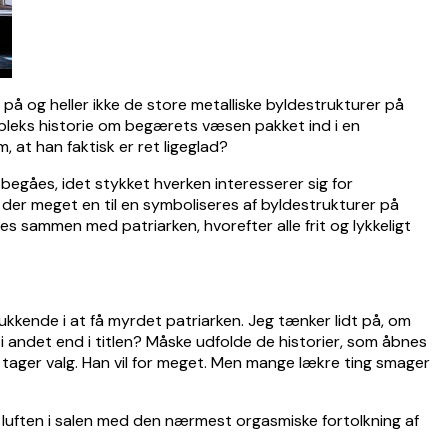
på og heller ikke de store metalliske byldestrukturer på
mpleks historie om begærets væsen pakket ind i en
 at han faktisk er ret ligeglad?
begåes, idet stykket hverken interesserer sig for
 der meget en til en symboliseres af byldestrukturer på
s sammen med patriarken, hvorefter alle frit og lykkeligt
ukkende i at få myrdet patriarken. Jeg tænker lidt på, om
 i andet end i titlen? Måske udfolde de historier, som åbnes
 tager valg. Han vil for meget. Men mange lækre ting smager
 luften i salen med den nærmest orgasmiske fortolkning af