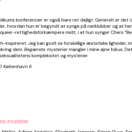
ms konferencier er også bare ret dejligt. Generelt er det oft
ortæller, hvordan hun er begyndt at synge på natklubber og at
lige queer-rettighedsforkæmpere midt, i at hun synger Chers ”B
-inspireret. Jeg kan godt se forskellige æstetiske ligheder, m
mkring dem.
Begærets mysterier
mangler i mine øjne fokus. De
e seksualitetens kompleksitet og mysterier.
50 København K
ets-mysterier
-Møller, Adrian Angelico, Elisabeth Jansson, Simon Duus, S