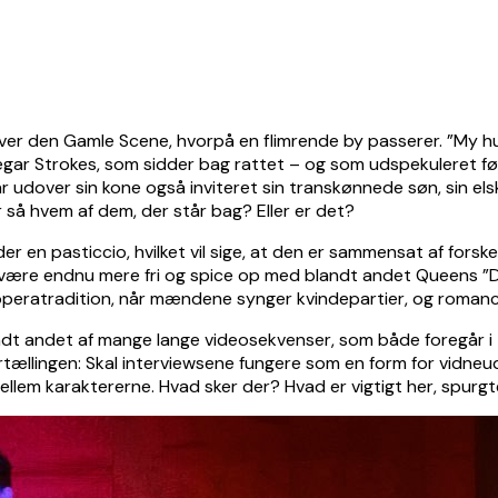
ver den Gamle Scene, hvorpå en flimrende by passerer. ”My hu
negar Strokes, som sidder bag rattet – og som udspekuleret f
r udover sin kone også inviteret sin transkønnede søn, sin els
så hvem af dem, der står bag? Eller er det?
 en pasticcio, hvilket vil sige, at den er sammensat af forske
at være endnu mere fri og spice op med blandt andet Queens ”
eratradition, når mændene synger kvindepartier, og romancer
blandt andet af mange lange videosekvenser, som både foregår 
rtællingen: Skal interviewsene fungere som en form for vidneu
 mellem karaktererne. Hvad sker der? Hvad er vigtigt her, spurg