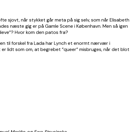
e sjovt, når stykket går meta på sig selv, som når Elisabeth
 hendes næste gig er på Gamle Scene i København. Men så igen
elieve”? Hvor kom den patos fra?
en til forskel fra Lada har Lynch et enormt nærvær i
t er lidt som om, at begrebet ”queer” misbruges, når det blot
amuel Mariño og Ewa Strusinska