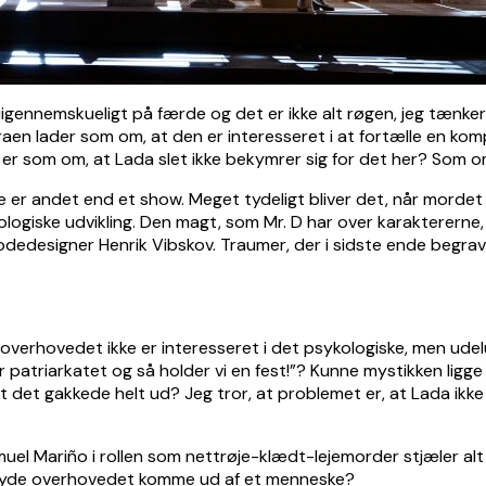
igennemskueligt på færde og det er ikke alt røgen, jeg tænker 
raen lader som om, at den er interesseret i at fortælle en ko
 er som om, at Lada slet ikke bekymrer sig for det her? Som om,
ke er andet end et show. Meget tydeligt bliver det, når mordet 
ologiske udvikling. Den magt, som Mr. D har over karaktererne,
dedesigner Henrik Vibskov. Traumer, der i sidste ende begrave
 overhovedet ikke er interesseret i det psykologiske, men udel
 patriarkatet og så holder vi en fest!”? Kunne mystikken ligge
 det gakkede helt ud? Jeg tror, at problemet er, at Lada ikke
el Mariño i rollen som nettrøje-klædt-lejemorder stjæler alt
lyde overhovedet komme ud af et menneske?