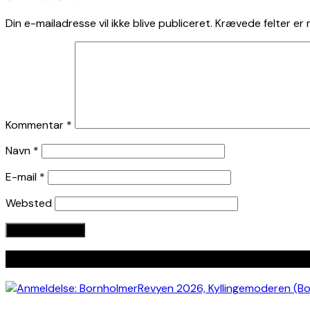
Din e-mailadresse vil ikke blive publiceret.
Krævede felter er
Kommentar
*
Navn
*
E-mail
*
Websted
Seneste indlæg