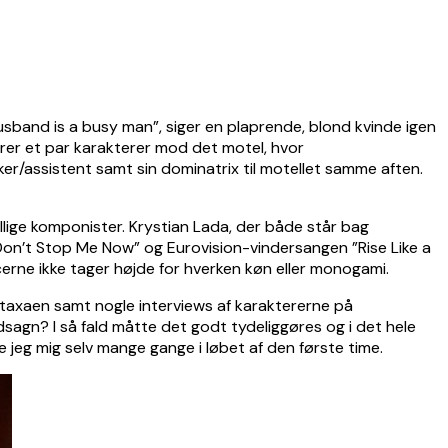
sband is a busy man”, siger en plaprende, blond kvinde igen
ører et par karakterer mod det motel, hvor
ker/assistent samt sin dominatrix til motellet samme aften.
llige komponister. Krystian Lada, der både står bag
Don’t Stop Me Now” og Eurovision-vindersangen ”Rise Like a
ne ikke tager højde for hverken køn eller monogami.
i taxaen samt nogle interviews af karaktererne på
dsagn? I så fald måtte det godt tydeliggøres og i det hele
te jeg mig selv mange gange i løbet af den første time.