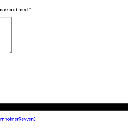
 markeret med
*