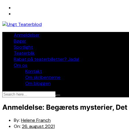
Skip
to
content
Anmeldelser
Bøger
Spotlight
Teaterblik
Rabat på teaterbilletter? Jada!
Om os
Kontakt
Om skribenterne
Om bloggen
Anmeldelse: Begærets mysterier, Det
By:
Helene Franch
On:
26. august 2021