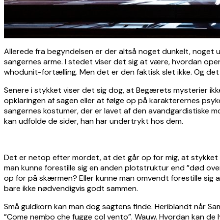
Allerede fra begyndelsen er der altså noget dunkelt, noget u
sangernes arme. I stedet viser det sig at være, hvordan ope
whodunit-fortælling. Men det er den faktisk slet ikke. Og det
Senere i stykket viser det sig dog, at Begærets mysterier ik
opklaringen af sagen eller at følge op på karakterernes psyk
sangernes kostumer, der er lavet af den avandgardistiske mo
kan udfolde de sider, han har undertrykt hos dem.
Det er netop efter mordet, at det går op for mig, at stykket
man kunne forestille sig en anden plotstruktur end ”død over
op for på skærmen? Eller kunne man omvendt forestille sig at
bare ikke nødvendigvis godt sammen.
Små guldkorn kan man dog sagtens finde. Heriblandt når Samu
”Come nembo che fugge col vento”. Wauw. Hvordan kan de 