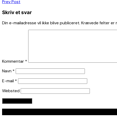
Indlægsnavigation
Prev Post
Skriv et svar
Din e-mailadresse vil ikke blive publiceret.
Krævede felter er
Kommentar
*
Navn
*
E-mail
*
Websted
Seneste indlæg