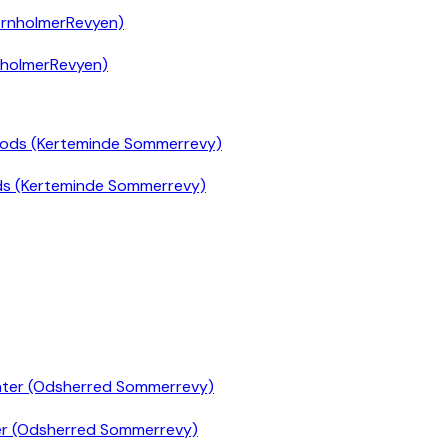
nholmerRevyen)
ds (Kerteminde Sommerrevy)
er (Odsherred Sommerrevy)