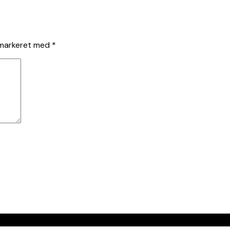
 markeret med
*