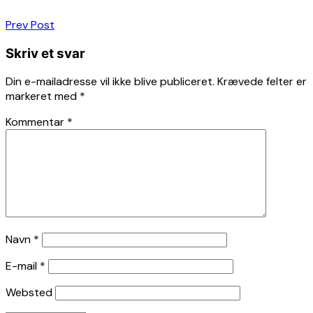
Indlægsnavigation
Prev Post
Skriv et svar
Din e-mailadresse vil ikke blive publiceret.
Krævede felter er
markeret med
*
Kommentar
*
Navn
*
E-mail
*
Websted