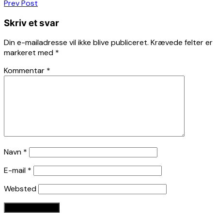
Indlægsnavigation
Prev Post
Skriv et svar
Din e-mailadresse vil ikke blive publiceret.
Krævede felter er
markeret med
*
Kommentar
*
Navn
*
E-mail
*
Websted