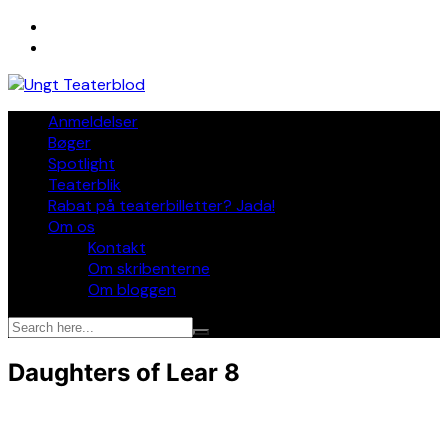
Skip
to
content
Anmeldelser
Bøger
Spotlight
Teaterblik
Rabat på teaterbilletter? Jada!
Om os
Kontakt
Om skribenterne
Om bloggen
Daughters of Lear 8