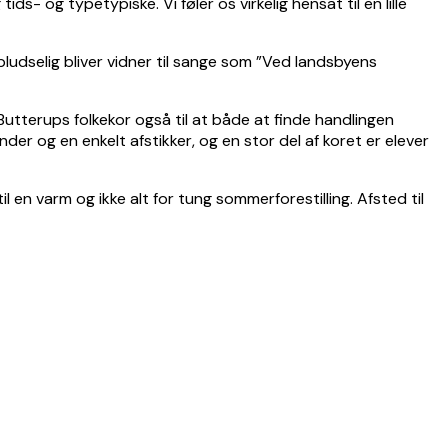
ds- og typetypiske. Vi føler os virkelig hensat til en lille
ludselig bliver vidner til sange som ”Ved landsbyens
Butterups folkekor også til at både at finde handlingen
der og en enkelt afstikker, og en stor del af koret er elever
il en varm og ikke alt for tung sommerforestilling. Afsted til