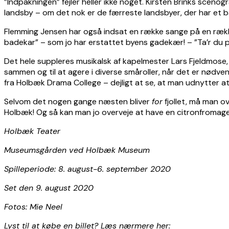
”Indpakningen” fejler heller ikke noget. Kirsten Brinks scenogr
landsby – om det nok er de færreste landsbyer, der har et 
Flemming Jensen har også indsat en række sange på en række 
badekar” – som jo har erstattet byens gadekær! – ”Ta’r du pis
Det hele suppleres musikalsk af kapelmester Lars Fjeldmose, 
sammen og til at agere i diverse småroller, når det er nødven
fra Holbæk Drama College – dejligt at se, at man udnytter at
Selvom det nogen gange næsten bliver
for
fjollet, må man ov
Holbæk! Og så kan man jo overveje at have en citronfromage
Holbæk Teater
Museumsgården ved Holbæk Museum
Spilleperiode: 8. august-6. september 2020
Set den 9. august 2020
Fotos: Mie Neel
Lyst til at købe en billet? Læs nærmere her: