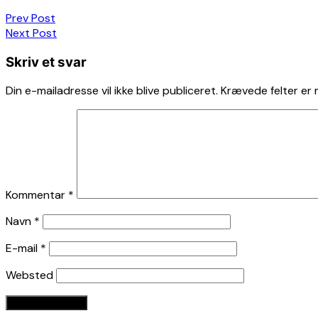
Indlægsnavigation
Prev Post
Next Post
Skriv et svar
Din e-mailadresse vil ikke blive publiceret.
Krævede felter er
Kommentar
*
Navn
*
E-mail
*
Websted