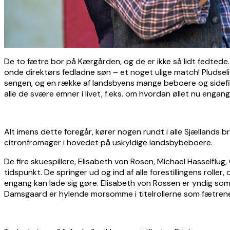
De to fætre bor på Kærgården, og de er ikke så lidt fedtede.
onde direktørs fedladne søn – et noget ulige match! Pludselig
sengen, og en række af landsbyens mange beboere og sidefigu
alle de svære emner i livet, f.eks. om hvordan øllet nu eng
Alt imens dette foregår, kører nogen rundt i alle Sjællands b
citronfromager i hovedet på uskyldige landsbybeboere.
De fire skuespillere, Elisabeth von Rosen, Michael Hasselflug,
tidspunkt. De springer ud og ind af alle forestillingens rol
engang kan lade sig gøre. Elisabeth von Rossen er yndig som
Damsgaard er hylende morsomme i titelrollerne som fætren