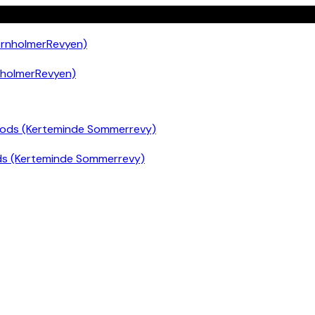
nholmerRevyen)
ds (Kerteminde Sommerrevy)