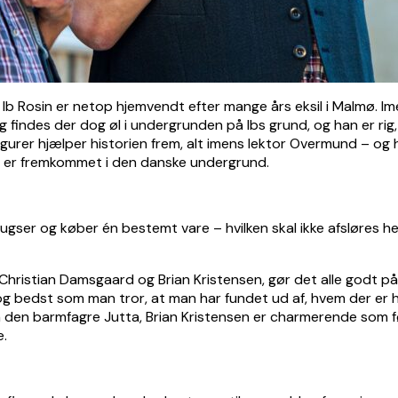
 Ib Rosin er netop hjemvendt efter mange års eksil i Malmø. Im
 findes der dog øl i undergrunden på Ibs grund, og han er rig,
rer hjælper historien frem, alt imens lektor Overmund – og h
ang er fremkommet i den danske undergrund.
rugser og køber én bestemt vare – hvilken skal ikke afsløres he
 Christian Damsgaard og Brian Kristensen, gør det alle godt på 
ler, og bedst som man tror, at man har fundet ud af, hvem der 
 den barmfagre Jutta, Brian Kristensen er charmerende som før
e.