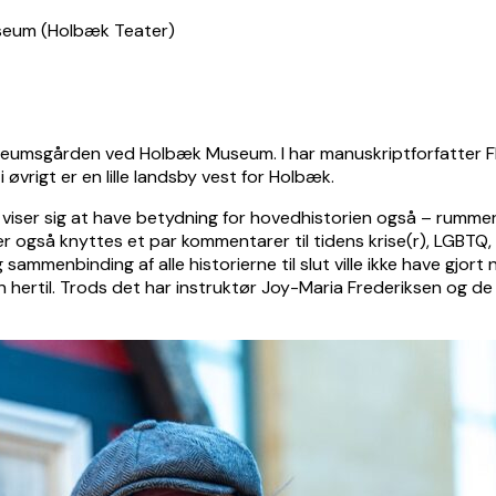
 museumsgården ved Holbæk Museum. I har manuskriptforfatter
øvrigt er en lille landsby vest for Holbæk.
dst viser sig at have betydning for hovedhistorien også – rumm
er også knyttes et par kommentarer til tidens krise(r), LGBTQ
sammenbinding af alle historierne til slut ville ikke have gjor
ngen hertil. Trods det har instruktør Joy-Maria Frederiksen og