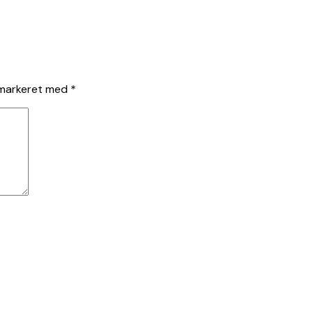
 markeret med
*