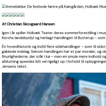
Af Christian Skovgaard Hansen
Igen i år spiller Holbæk Teater deres sommerforestilling i
Korchs landsbyidyl og henlagt handlingen til Butterup – som i 
Én hovedhistorie og indtil flere sidehandlinger – som til si
gakkede indslag. Selvom handlingen har et par moraler, og d
finurlighederne, der står i kø – men en smule mere indhold og 
afslutning speedes lidt vel rigeligt op i forhold til opbygni
Jensens tekst.