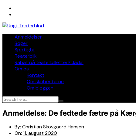
Skip
to
content
Anmeldelser
Bøger
Spotlight
Teaterblik
Rabat på teaterbilletter? Jada!
Om os
Kontakt
Om skribenterne
Om bloggen
Anmeldelse: De fedtede fætre på Kæ
By:
Christian Skovgaard Hansen
On:
11. august 2020