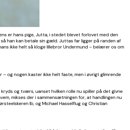
ens er hans pige, Jutta, i stedet blevet forlovet med den
 så han kan betale sin gæld. Juttas far ligger på randen af
ans ikke helt så kloge lillebror Undermund – belærer os om
r – og nogen kaster ikke helt faste, men i øvrigt glimrende
kryds og tværs, uanset hvilken rolle nu spiller på det givne
er hvem, mikses der i sammensætningen for, at handlingen nu
steelskeren Ib, og Michael Hasselflug og Christian