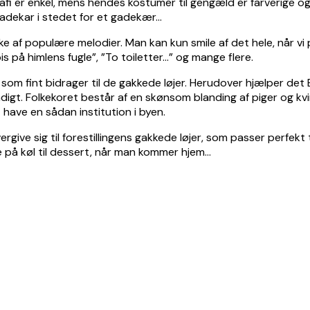
afi er enkel, mens hendes kostumer til gengæld er farverige og ti
badekar i stedet for et gadekær…
af populære melodier. Man kan kun smile af det hele, når vi p
 på himlens fugle”, ”To toiletter…” og mange flere.
som fint bidrager til de gakkede løjer. Herudover hjælper det 
digt. Folkekoret består af en skønsom blanding af piger og kvin
 have en sådan institution i byen.
ergive sig til forestillingens gakkede løjer, som passer perfekt t
 på køl til dessert, når man kommer hjem…