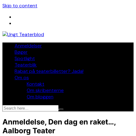
Skip to content
Anmeldelser
Bøger
Spotlight
Teaterblik
Rabat på teaterbilletter? Jada!
Om os
Kontakt
Om skribenterne
Om bloggen
Anmeldelse, Den dag en raket…,
Aalborg Teater