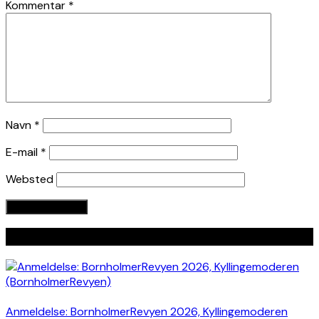
Kommentar
*
Navn
*
E-mail
*
Websted
Seneste indlæg
Anmeldelse: BornholmerRevyen 2026, Kyllingemoderen