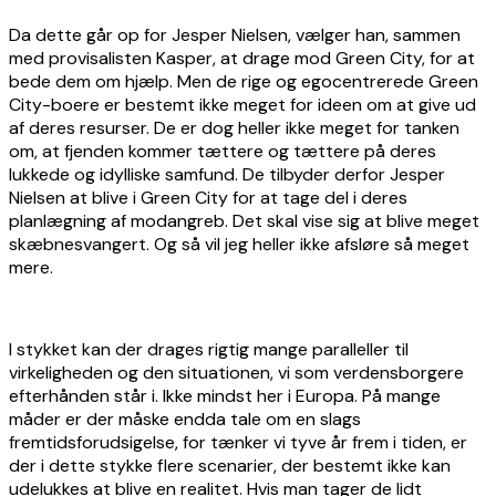
Da dette går op for Jesper Nielsen, vælger han, sammen
med provisalisten Kasper, at drage mod Green City, for at
bede dem om hjælp. Men de rige og egocentrerede Green
City-boere er bestemt ikke meget for ideen om at give ud
af deres resurser. De er dog heller ikke meget for tanken
om, at fjenden kommer tættere og tættere på deres
lukkede og idylliske samfund. De tilbyder derfor Jesper
Nielsen at blive i Green City for at tage del i deres
planlægning af modangreb. Det skal vise sig at blive meget
skæbnesvangert. Og så vil jeg heller ikke afsløre så meget
mere.
I stykket kan der drages rigtig mange paralleller til
virkeligheden og den situationen, vi som verdensborgere
efterhånden står i. Ikke mindst her i Europa. På mange
måder er der måske endda tale om en slags
fremtidsforudsigelse, for tænker vi tyve år frem i tiden, er
der i dette stykke flere scenarier, der bestemt ikke kan
udelukkes at blive en realitet. Hvis man tager de lidt