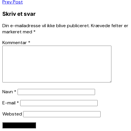
Indlægsnavigation
Prev Post
Skriv et svar
Din e-mailadresse vil ikke blive publiceret.
Krævede felter er
markeret med
*
Kommentar
*
Navn
*
E-mail
*
Websted