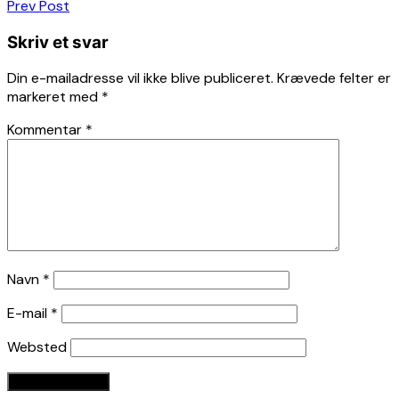
Indlægsnavigation
Prev Post
Skriv et svar
Din e-mailadresse vil ikke blive publiceret.
Krævede felter er
markeret med
*
Kommentar
*
Navn
*
E-mail
*
Websted