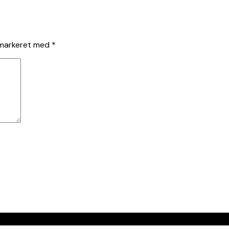
 markeret med
*