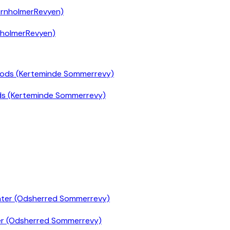
nholmerRevyen)
ds (Kerteminde Sommerrevy)
er (Odsherred Sommerrevy)