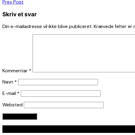
Indlægsnavigation
Prev Post
Skriv et svar
Din e-mailadresse vil ikke blive publiceret.
Krævede felter er
Kommentar
*
Navn
*
E-mail
*
Websted
Seneste indlæg