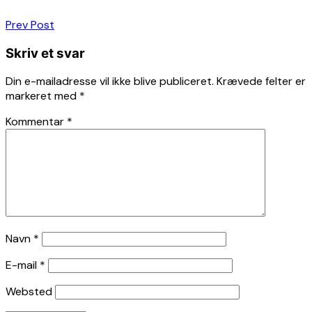
Indlægsnavigation
Prev Post
Skriv et svar
Din e-mailadresse vil ikke blive publiceret.
Krævede felter er
markeret med
*
Kommentar
*
Navn
*
E-mail
*
Websted