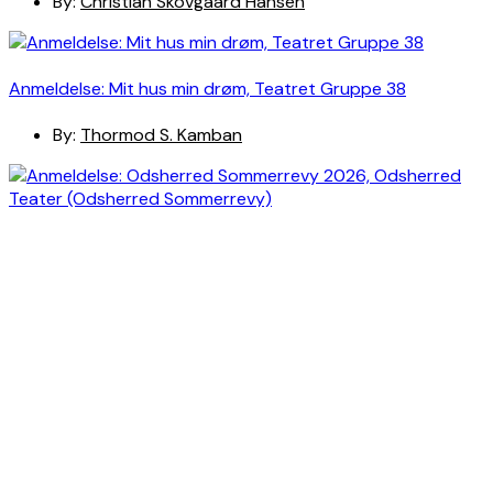
By:
Christian Skovgaard Hansen
Anmeldelse: Mit hus min drøm, Teatret Gruppe 38
By:
Thormod S. Kamban
Anmeldelse: Odsherred Sommerrevy 2026, Odsherred
Teater (Odsherred Sommerrevy)
By:
Christian Skovgaard Hansen
Anmeldelse: Erasmus Montanus, Odd Fellow Palæets Have
(Grønnegårds Teatret)