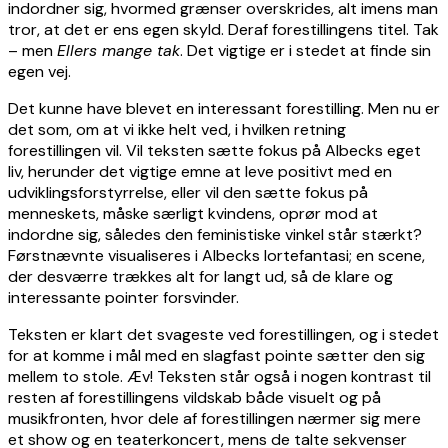
indordner sig, hvormed grænser overskrides, alt imens man
tror, at det er ens egen skyld. Deraf forestillingens titel. Tak
– men
Ellers mange tak
. Det vigtige er i stedet at finde sin
egen vej.
Det kunne have blevet en interessant forestilling. Men nu er
det som, om at vi ikke helt ved, i hvilken retning
forestillingen vil. Vil teksten sætte fokus på Albecks eget
liv, herunder det vigtige emne at leve positivt med en
udviklingsforstyrrelse, eller vil den sætte fokus på
menneskets, måske særligt kvindens, oprør mod at
indordne sig, således den feministiske vinkel står stærkt?
Førstnævnte visualiseres i Albecks lortefantasi; en scene,
der desværre trækkes alt for langt ud, så de klare og
interessante pointer forsvinder.
Teksten er klart det svageste ved forestillingen, og i stedet
for at komme i mål med en slagfast pointe sætter den sig
mellem to stole. Æv! Teksten står også i nogen kontrast til
resten af forestillingens vildskab både visuelt og på
musikfronten, hvor dele af forestillingen nærmer sig mere
et show og en teaterkoncert, mens de talte sekvenser