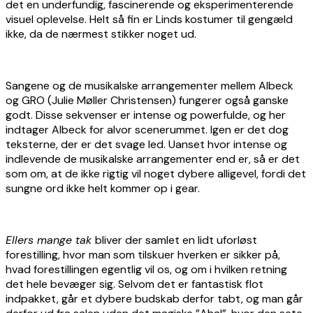
det en underfundig, fascinerende og eksperimenterende
visuel oplevelse. Helt så fin er Linds kostumer til gengæld
ikke, da de nærmest stikker noget ud.
Sangene og de musikalske arrangementer mellem Albeck
og GRO (Julie Møller Christensen) fungerer også ganske
godt. Disse sekvenser er intense og powerfulde, og her
indtager Albeck for alvor scenerummet. Igen er det dog
teksterne, der er det svage led. Uanset hvor intense og
indlevende de musikalske arrangementer end er, så er det
som om, at de ikke rigtig vil noget dybere alligevel, fordi det
sungne ord ikke helt kommer op i gear.
Ellers mange tak
bliver der samlet en lidt uforløst
forestilling, hvor man som tilskuer hverken er sikker på,
hvad forestillingen egentlig vil os, og om i hvilken retning
det hele bevæger sig. Selvom det er fantastisk flot
indpakket, går et dybere budskab derfor tabt, og man går