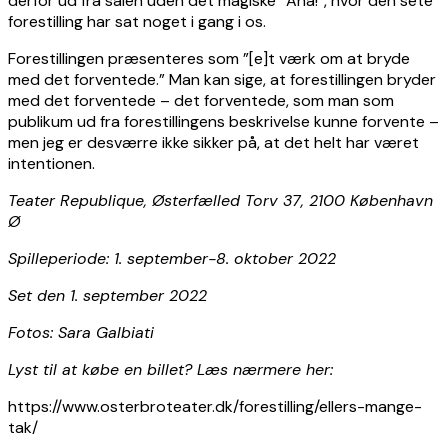
derfor ud fra salen uden det magiske ”Aha!”, hvor den sete
forestilling har sat noget i gang i os.
Forestillingen præsenteres som ”[e]t værk om at bryde
med det forventede.” Man kan sige, at forestillingen bryder
med det forventede – det forventede, som man som
publikum ud fra forestillingens beskrivelse kunne forvente –
men jeg er desværre ikke sikker på, at det helt har været
intentionen.
Teater Republique, Østerfælled Torv 37, 2100 København
Ø
Spilleperiode: 1. september-8. oktober 2022
Set den 1. september 2022
Fotos: Sara Galbiati
Lyst til at købe en billet? Læs nærmere her:
https://www.osterbroteater.dk/forestilling/ellers-mange-
tak/