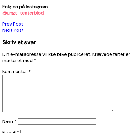
Følg os på Instagram:
@ungt_teaterblod
Indlægsnavigation
Prev Post
Next Post
Skriv et svar
Din e-mailadresse vil ikke blive publiceret.
Krævede felter er
markeret med
*
Kommentar
*
Navn
*
E-mail
*