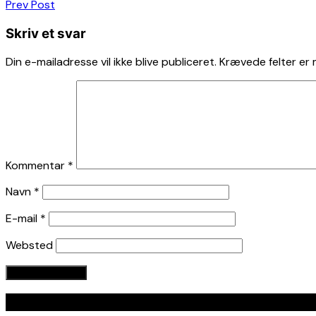
Indlægsnavigation
Prev Post
Skriv et svar
Din e-mailadresse vil ikke blive publiceret.
Krævede felter er
Kommentar
*
Navn
*
E-mail
*
Websted
Seneste indlæg