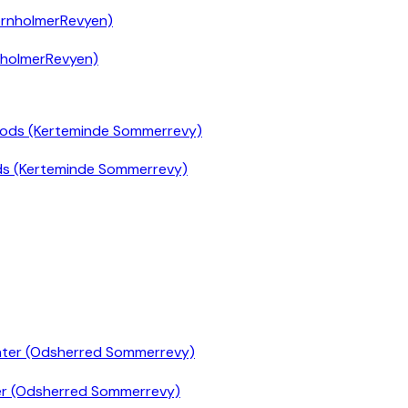
nholmerRevyen)
ds (Kerteminde Sommerrevy)
er (Odsherred Sommerrevy)