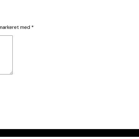
 markeret med
*