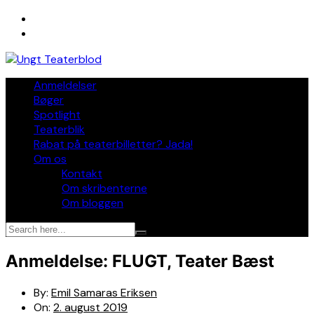
Skip
to
content
Anmeldelser
Bøger
Spotlight
Teaterblik
Rabat på teaterbilletter? Jada!
Om os
Kontakt
Om skribenterne
Om bloggen
Anmeldelse: FLUGT, Teater Bæst
By:
Emil Samaras Eriksen
On:
2. august 2019