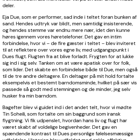
deler.
Eja Due, som er performer, sad inde i teltet foran bunken af
sand. Hendes udtryk var blidt, men samtidig insisterende,
og hendes stemme var endnu mere nær, idet den kunne
høres igennem vores høretelefoner. Det gav en intim
forbindelse, hvor vi – de fire gæster i teltet – blev inviteret
til at reflektere over vores egne liv, med udgangspunkt i
Dues flugt. Flugten fra at blive forladt. Frygten for at lukke
sig ind i sig selv. Tanken om at være apatisk over for folk,
som lider. Det skabte en forbindelse både til Due, men også
til de tre andre deltagere. En deltager på mit hold fortalte
eksempelvis et bestemt barndomsminde, hvilket på sær vis
passede så godt med stemningen og de minder, jeg selv
husker fra min barndom.
Bagefter blev vi guidet ind i det andet telt, hvor vi mødte
Tin Soheili, som fortalte om sin baggrund som iransk
flygtning. Vi fik udpenslet, hvordan hans liv og flugt har
været skabt af voldelige begivenheder. Det gav en
spændende kontrast til Dues personlige følelsesmæssige