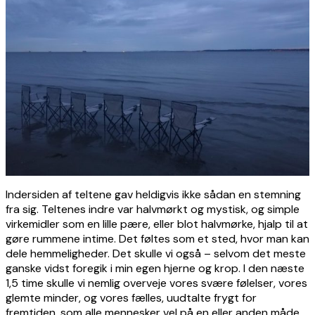
Indersiden af teltene gav heldigvis ikke sådan en stemning
fra sig. Teltenes indre var halvmørkt og mystisk, og simple
virkemidler som en lille pære, eller blot halvmørke, hjalp til at
gøre rummene intime. Det føltes som et sted, hvor man kan
dele hemmeligheder. Det skulle vi også – selvom det meste
ganske vidst foregik i min egen hjerne og krop. I den næste
1,5 time skulle vi nemlig overveje vores svære følelser, vores
glemte minder, og vores fælles, uudtalte frygt for
fremtiden, som alle mennesker vel på en eller anden måde