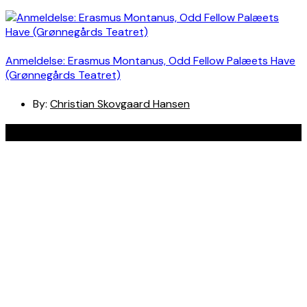
Anmeldelse: Erasmus Montanus, Odd Fellow Palæets Have
(Grønnegårds Teatret)
By:
Christian Skovgaard Hansen
Navigation
Anmeldelser
Bøger
Spotlight
Teaterblik
Rabat på teaterbilletter? Jada!
Om os
Kontakt
Om skribenterne
Om bloggen
Facebook