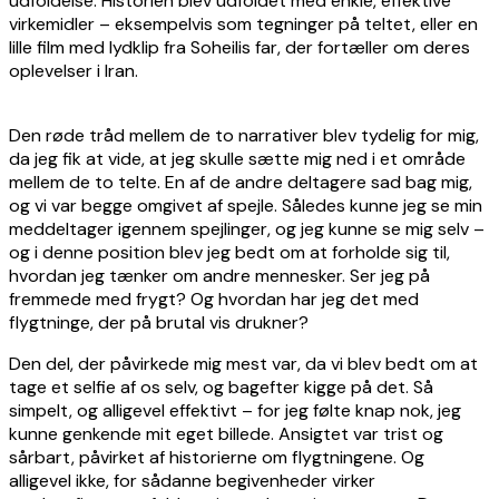
udfoldelse. Historien blev udfoldet med enkle, effektive
virkemidler – eksempelvis som tegninger på teltet, eller en
lille film med lydklip fra Soheilis far, der fortæller om deres
oplevelser i Iran.
Den røde tråd mellem de to narrativer blev tydelig for mig,
da jeg fik at vide, at jeg skulle sætte mig ned i et område
mellem de to telte. En af de andre deltagere sad bag mig,
og vi var begge omgivet af spejle. Således kunne jeg se min
meddeltager igennem spejlinger, og jeg kunne se mig selv –
og i denne position blev jeg bedt om at forholde sig til,
hvordan jeg tænker om andre mennesker. Ser jeg på
fremmede med frygt? Og hvordan har jeg det med
flygtninge, der på brutal vis drukner?
Den del, der påvirkede mig mest var, da vi blev bedt om at
tage et selfie af os selv, og bagefter kigge på det. Så
simpelt, og alligevel effektivt – for jeg følte knap nok, jeg
kunne genkende mit eget billede. Ansigtet var trist og
sårbart, påvirket af historierne om flygtningene. Og
alligevel ikke, for sådanne begivenheder virker