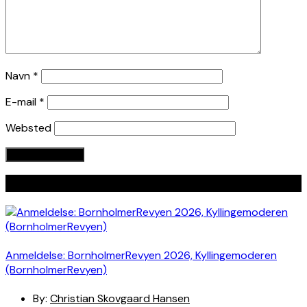
Navn
*
E-mail
*
Websted
Seneste indlæg
Anmeldelse: BornholmerRevyen 2026, Kyllingemoderen
(BornholmerRevyen)
By:
Christian Skovgaard Hansen