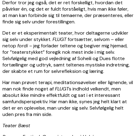
Derfor tror jeg også, det er ret forskelligt, hvordan det
påvirker én, og det er fuldt forståeligt, hvis man ikke føler,
at man kan forbinde sig til temaerne, der præsenteres, eller
finde sig selv under forestillingen.
Det er et eksperimentalt teater, hvor deltagerne udvikler
sig selv under stykket.
FLUGT
fortsætter, selvom – eller
netop
fordi
– jeg forlader teltene og begiver mig hjemad,
for ”teaterstykket” foregik nok mest inde i mig selv.
Selvfølgelig med god vejledning af Soheili og Dues flotte
fortællinger og udtryk, samt teltenes mystiske indretning,
der skabte et rum for selvrefleksion og læring.
Har man prøvet terapi, meditationsøvelser eller lignende, vil
man nok finde noget af
FLUGT
s indhold velkendt, men
absolut ikke mindre effektfuldt og sat i et interessant
samfundsperspektiv. Har man ikke, synes jeg helt klart at
det er en oplevelse, man under sig selv. Selvfølgelig helt
uden pres fra min side.
Teater Bæst