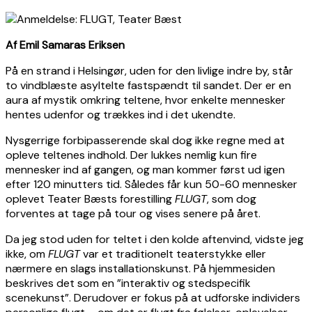
Af Emil Samaras Eriksen
På en strand i Helsingør, uden for den livlige indre by, står
to vindblæste asyltelte fastspændt til sandet. Der er en
aura af mystik omkring teltene, hvor enkelte mennesker
hentes udenfor og trækkes ind i det ukendte.
Nysgerrige forbipasserende skal dog ikke regne med at
opleve teltenes indhold. Der lukkes nemlig kun fire
mennesker ind af gangen, og man kommer først ud igen
efter 120 minutters tid. Således får kun 50-60 mennesker
oplevet Teater Bæsts forestilling
FLUGT
, som dog
forventes at tage på tour og vises senere på året.
Da jeg stod uden for teltet i den kolde aftenvind, vidste jeg
ikke, om
FLUGT
var et traditionelt teaterstykke eller
nærmere en slags installationskunst. På hjemmesiden
beskrives det som en ”interaktiv og stedspecifik
scenekunst”. Derudover er fokus på at udforske individers