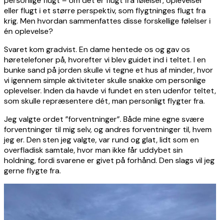
personlige flugt – om det er flugt fra følelser, oplevelser
eller flugt i et større perspektiv, som flygtninges flugt fra
krig. Men hvordan sammenfattes disse forskellige følelser i
én oplevelse?
Svaret kom gradvist. En dame hentede os og gav os
høretelefoner på, hvorefter vi blev guidet ind i teltet. I en
bunke sand på jorden skulle vi tegne et hus af minder, hvor
vi igennem simple aktiviteter skulle snakke om personlige
oplevelser. Inden da havde vi fundet en sten udenfor teltet,
som skulle repræsentere dét, man personligt flygter fra.
Jeg valgte ordet ”forventninger”. Både mine egne svære
forventninger til mig selv, og andres forventninger til, hvem
jeg er. Den sten jeg valgte, var rund og glat, lidt som en
overfladisk samtale, hvor man ikke får uddybet sin
holdning, fordi svarene er givet på forhånd. Den slags vil jeg
gerne flygte fra.