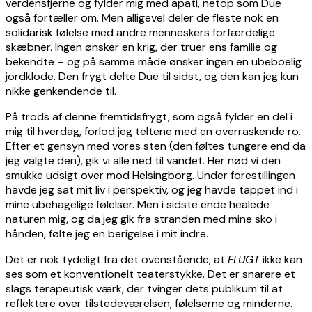
verdensfjerne og fylder mig med apati, netop som Due
også fortæller om. Men alligevel deler de fleste nok en
solidarisk følelse med andre menneskers forfærdelige
skæbner. Ingen ønsker en krig, der truer ens familie og
bekendte – og på samme måde ønsker ingen en ubeboelig
jordklode. Den frygt delte Due til sidst, og den kan jeg kun
nikke genkendende til.
På trods af denne fremtidsfrygt, som også fylder en del i
mig til hverdag, forlod jeg teltene med en overraskende ro.
Efter et gensyn med vores sten (den føltes tungere end da
jeg valgte den), gik vi alle ned til vandet. Her nød vi den
smukke udsigt over mod Helsingborg. Under forestillingen
havde jeg sat mit liv i perspektiv, og jeg havde tappet ind i
mine ubehagelige følelser. Men i sidste ende healede
naturen mig, og da jeg gik fra stranden med mine sko i
hånden, følte jeg en berigelse i mit indre.
Det er nok tydeligt fra det ovenstående, at
FLUGT
ikke kan
ses som et konventionelt teaterstykke. Det er snarere et
slags terapeutisk værk, der tvinger dets publikum til at
reflektere over tilstedeværelsen, følelserne og minderne.