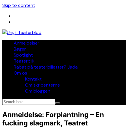
Skip to content
Anmeldelser
Bøger
Spotlight
Teaterblik
Rabat på teaterbilletter? Jada!
Om os
Kontakt
Om skribenterne
Om bloggen
Anmeldelse: Forplantning – En
fucking slagmark, Teatret