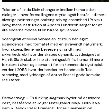
Teksten af Linda Klein changerer imellem humoristiske
dialoger – hvor forestillingens styrke også består – til mere
alvorlige pointeringer omkring tab og ensomhed i Projekt
Baby, mens instruktion af Anders Lundorph sørger for at
alle enderne mødes til en højere sjov enhed.
Scenografi af Mikkel Sebastian Rostrup har leget
spændende med formatet med en skråvendt naturmark,
hvor skuespillerne må bevæge sig rundt med
sikkerhedsreb, hvor der skabes dynamik. Lysdesignet af
Henrik Sloth skaber fine stemningsskift fra humor til mere
fokuseret alvor og scenariet for en kommende dystopisk
verden i 2055, hvor der hersker en Handmaid’s Tale-
stemning, med lyddesign af Anton Bast til gode komiske
resultater.
Forplantning – En fucking slagmark
byder på et mindre
cast, bestående af Holger Østergaard, Maja Juhlin, Kaja
Kamuk, Ashok Peter Pramanik, Jonas Kriegbaum og