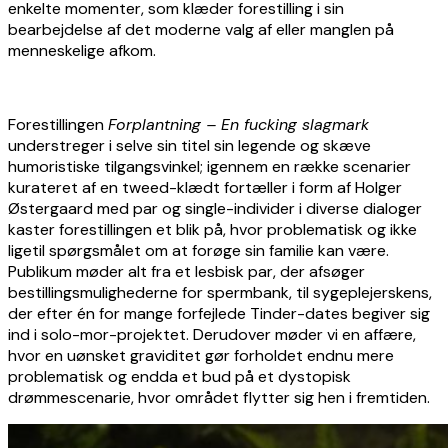
enkelte momenter, som klæder forestilling i sin
bearbejdelse af det moderne valg af eller manglen på
menneskelige afkom.
Forestillingen
Forplantning – En fucking slagmark
understreger i selve sin titel sin legende og skæve
humoristiske tilgangsvinkel; igennem en række scenarier
kurateret af en tweed-klædt fortæller i form af Holger
Østergaard med par og single-individer i diverse dialoger
kaster forestillingen et blik på, hvor problematisk og ikke
ligetil spørgsmålet om at forøge sin familie kan være.
Publikum møder alt fra et lesbisk par, der afsøger
bestillingsmulighederne for spermbank, til sygeplejerskens,
der efter én for mange forfejlede Tinder-dates begiver sig
ind i solo-mor-projektet. Derudover møder vi en affære,
hvor en uønsket graviditet gør forholdet endnu mere
problematisk og endda et bud på et dystopisk
drømmescenarie, hvor området flytter sig hen i fremtiden.