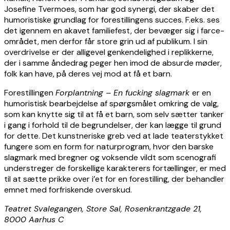
Josefine Tvermoes, som har god synergi, der skaber det
humoristiske grundlag for forestillingens succes. F.eks. ses
det igennem en akavet familiefest, der bevæger sig i farce-
området, men derfor får store grin ud af publikum. I sin
overdrivelse er der alligevel genkendelighed i replikkerne,
der i samme åndedrag peger hen imod de absurde møder,
folk kan have, på deres vej mod at få et barn.
Forestillingen
Forplantning – En fucking slagmark
er en
humoristisk bearbejdelse af spørgsmålet omkring de valg,
som kan knytte sig til at få et barn, som selv sætter tanker
i gang i forhold til de begrundelser, der kan lægge til grund
for dette. Det kunstneriske greb ved at lade teaterstykket
fungere som en form for naturprogram, hvor den barske
slagmark med bregner og voksende vildt som scenografi
understreger de forskellige karakterers fortællinger, er med
til at sætte prikke over i’et for en forestilling, der behandler
emnet med forfriskende overskud.
Teatret Svalegangen, Store Sal, Rosenkrantzgade 21,
8000 Aarhus C