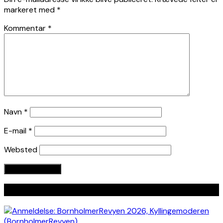
markeret med
*
Kommentar
*
Navn
*
E-mail
*
Websted
Seneste indlæg