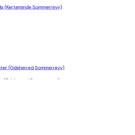
ds (Kerteminde Sommerrevy)
er (Odsherred Sommerrevy)
Grønnegårds Teatret)