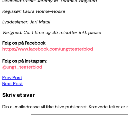
Iscenesættelse: Jeremy M. Thomas-Bøgsted
Regissør: Laura Holme-Hoske
Lysdesigner: Jari Matsi
Varighed: Ca. 1 time og 45 minutter inkl. pause
Følg os på Facebook:
https://www.facebook.com/ungtteaterblod
Følg os på Instagram:
@ungt_teaterblod
Indlægsnavigation
Prev Post
Next Post
Skriv et svar
Din e-mailadresse vil ikke blive publiceret.
Krævede felter er