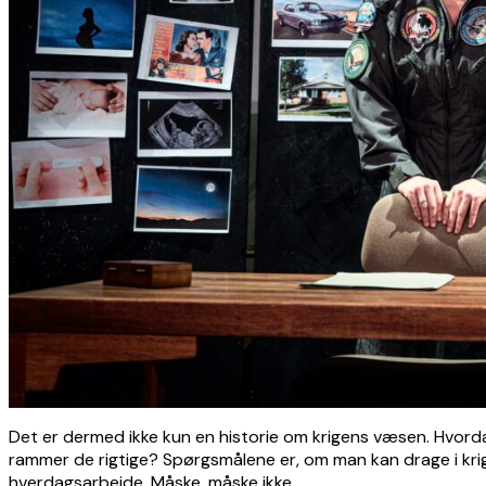
Det er dermed ikke kun en historie om krigens væsen. Hvordan f
rammer de rigtige? Spørgsmålene er, om man kan drage i krig
hverdagsarbejde. Måske, måske ikke.