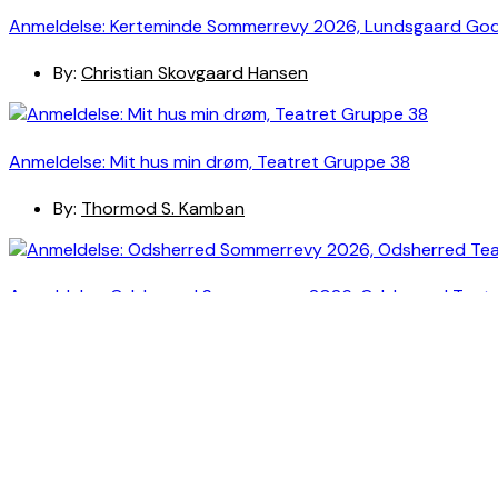
Anmeldelse: Kerteminde Sommerrevy 2026, Lundsgaard Go
By:
Christian Skovgaard Hansen
Anmeldelse: Mit hus min drøm, Teatret Gruppe 38
By:
Thormod S. Kamban
Anmeldelse: Odsherred Sommerrevy 2026, Odsherred Teat
By:
Christian Skovgaard Hansen
Anmeldelse: Erasmus Montanus, Odd Fellow Palæets Have (
By:
Christian Skovgaard Hansen