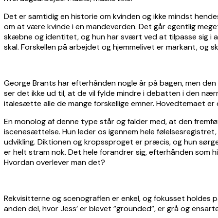
Det er samtidig en historie om kvinden og ikke mindst hendes
om at være kvinde i en mandeverden. Det går egentlig mege
skæbne og identitet, og hun har svært ved at tilpasse sig i a
skal. Forskellen på arbejdet og hjemmelivet er markant, og s
George Brants har efterhånden nogle år på bagen, men den ram
ser det ikke ud til, at de vil fylde mindre i debatten i den næ
italesætte alle de mange forskellige emner. Hovedtemaet er 
En monolog af denne type står og falder med, at den fremf
iscenesættelse. Hun leder os igennem hele følelsesregistret,
udvikling. Diktionen og kropssproget er præcis, og hun sørge
er helt stram nok. Det hele forandrer sig, efterhånden som histo
Hvordan overlever man det?
Rekvisitterne og scenografien er enkel, og fokusset holdes på t
anden del, hvor Jess’ er blevet ”grounded”, er grå og ensart