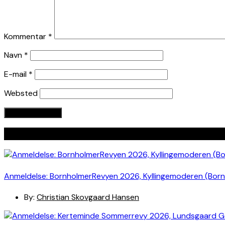
Kommentar
*
Navn
*
E-mail
*
Websted
Seneste indlæg
Anmeldelse: BornholmerRevyen 2026, Kyllingemoderen (Bor
By:
Christian Skovgaard Hansen