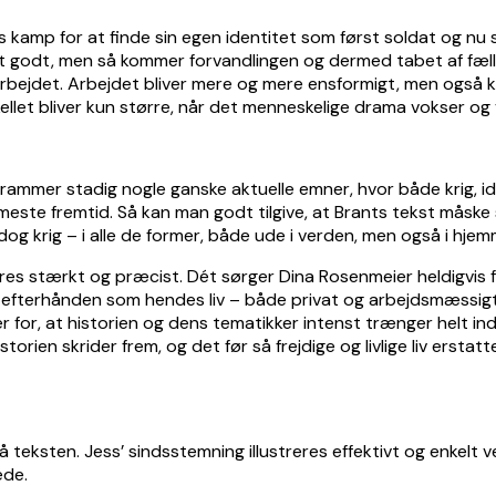
 kamp for at finde sin egen identitet som først soldat og nu s
t godt, men så kommer forvandlingen og dermed tabet af fæll
rbejdet. Arbejdet bliver mere og mere ensformigt, men også kao
kellet bliver kun større, når det menneskelige drama vokser og 
mer stadig nogle ganske aktuelle emner, hvor både krig, identi
rmeste fremtid. Så kan man godt tilgive, at Brants tekst måske st
dog krig – i alle de former, både ude i verden, men også i hj
øres stærkt og præcist. Dét sørger Dina Rosenmeier heldigvi
 efterhånden som hendes liv – både privat og arbejdsmæssigt –
r for, at historien og dens tematikker intenst trænger helt in
rien skrider frem, og det før så frejdige og livlige liv erstatte
eksten. Jess’ sindsstemning illustreres effektivt og enkelt ved, 
ede.