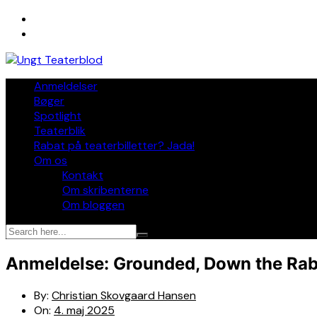
Skip
to
content
Anmeldelser
Bøger
Spotlight
Teaterblik
Rabat på teaterbilletter? Jada!
Om os
Kontakt
Om skribenterne
Om bloggen
Anmeldelse: Grounded, Down the Rab
By:
Christian Skovgaard Hansen
On:
4. maj 2025