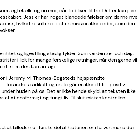
om ægtefælle og nu mor, når to bliver til tre. Det er kampen
esskabet. Jess er har noget blandede følelser om denne nye
tisk, hvilket resulterer i, at en mission ikke ender, som den
vokser.
tet og ligestilling stadig fylder. Som verden ser ud i dag,
ritter i lidt for mange forskellige retninger, når den gerne vil
emmet, som den kan antage.
s for i Jeremy M. Thomas-Bøgsteds højspændte
 forandres radikalt og undergår en ikke alt for positiv
d under huden på os. Det er ikke hende skyld, at teksten ikke
s af et ensformigt og tungt liv. Til slut mistes kontrollen.
at billederne i første del af historien er i farver, mens de i