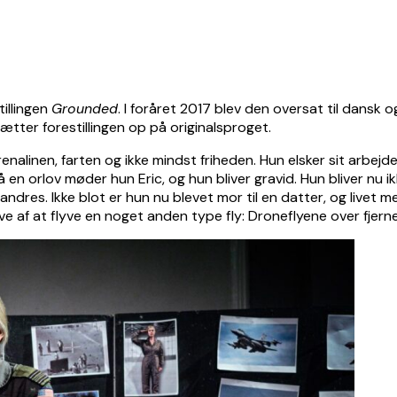
illingen
Grounded
. I foråret 2017 blev den oversat til dansk 
tter forestillingen op på originalsproget.
renalinen, farten og ikke mindst friheden. Hun elsker sit arbej
 en orlov møder hun Eric, og hun bliver gravid. Hun bliver nu ik
dres. Ikke blot er hun nu blevet mor til en datter, og livet me
ve af at flyve en noget anden type fly: Droneflyene over fjern