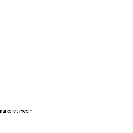
 markeret med
*