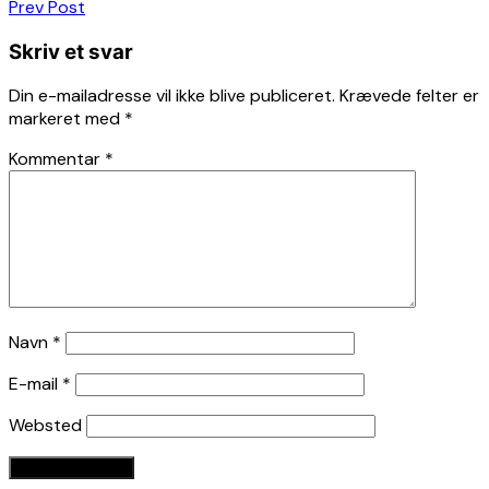
Indlægsnavigation
Prev Post
Skriv et svar
Din e-mailadresse vil ikke blive publiceret.
Krævede felter er
markeret med
*
Kommentar
*
Navn
*
E-mail
*
Websted