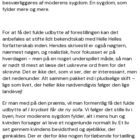
besværliggøres af moderens sygdom. En sygdom, som
fylder mere og mere.
For at få det fulde udbytte af forestillingen kan det
anbefales at stifte lidt bekendtskab med Helle Helles
forfatterskab inden. Hendes skrivestil er også nøgtern,
nærmest nøgen, og realistisk, hvor fokusset er på
hverdagen – men på en noget underspillet måde, så man
er nødt til mest at læse det uskrevne ord frem for det
skrevne. Det er ikke det, som vi ser, der er interessant, men
det nedenunder. Alt sammen pakket ind i pludselige skift –
lige som livet, der heller ikke nødvendigvis følger den lige
landevej!
Er man med på den præmis, vil man formentlig få det fulde
udbytte af
I krydset får de ny sofa
. Vi følger det stille liv i
byen, hvor moderens sygdom fylder, alt i mens hun og
kvinden forsøger at leve et nogenlunde normalt liv. Et liv
set gennem kvindens bevidsthed og øjeblikke, der
genkaldes. Der er derfor ikke nogen fortløbende fortælling.