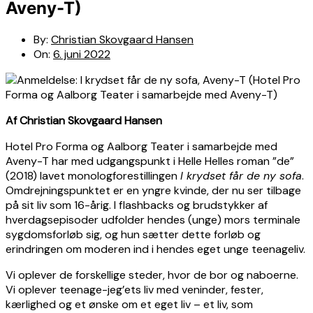
Aveny-T)
By:
Christian Skovgaard Hansen
On:
6. juni 2022
Af Christian Skovgaard Hansen
Hotel Pro Forma og Aalborg Teater i samarbejde med
Aveny-T har med udgangspunkt i Helle Helles roman ”de”
(2018) lavet monologforestillingen
I krydset får de ny sofa
.
Omdrejningspunktet er en yngre kvinde, der nu ser tilbage
på sit liv som 16-årig. I flashbacks og brudstykker af
hverdagsepisoder udfolder hendes (unge) mors terminale
sygdomsforløb sig, og hun sætter dette forløb og
erindringen om moderen ind i hendes eget unge teenageliv.
Vi oplever de forskellige steder, hvor de bor og naboerne.
Vi oplever teenage-jeg’ets liv med veninder, fester,
kærlighed og et ønske om et eget liv – et liv, som