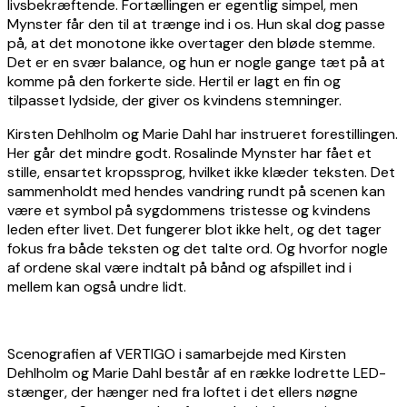
livsbekræftende. Fortællingen er egentlig simpel, men
Mynster får den til at trænge ind i os. Hun skal dog passe
på, at det monotone ikke overtager den bløde stemme.
Det er en svær balance, og hun er nogle gange tæt på at
komme på den forkerte side. Hertil er lagt en fin og
tilpasset lydside, der giver os kvindens stemninger.
Kirsten Dehlholm og Marie Dahl har instrueret forestillingen.
Her går det mindre godt. Rosalinde Mynster har fået et
stille, ensartet kropssprog, hvilket ikke klæder teksten. Det
sammenholdt med hendes vandring rundt på scenen kan
være et symbol på sygdommens tristesse og kvindens
leden efter livet. Det fungerer blot ikke helt, og det tager
fokus fra både teksten og det talte ord. Og hvorfor nogle
af ordene skal være indtalt på bånd og afspillet ind i
mellem kan også undre lidt.
Scenografien af VERTIGO i samarbejde med Kirsten
Dehlholm og Marie Dahl består af en række lodrette LED-
stænger, der hænger ned fra loftet i det ellers nøgne