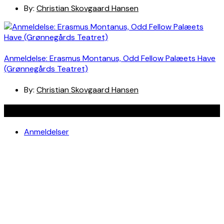
By:
Christian Skovgaard Hansen
Anmeldelse: Erasmus Montanus, Odd Fellow Palæets Have
(Grønnegårds Teatret)
By:
Christian Skovgaard Hansen
Navigation
Anmeldelser
Bøger
Spotlight
Teaterblik
Rabat på teaterbilletter? Jada!
Om os
Kontakt
Om skribenterne
Om bloggen