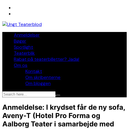
Skip
to
content
Anmeldelser
Bøger
Spotlight
Teaterblik
Rabat på teaterbilletter? Jada!
Om os
Kontakt
Om skribenterne
Om bloggen
Anmeldelse: I krydset får de ny sofa,
Aveny-T (Hotel Pro Forma og
Aalborg Teater i samarbejde med