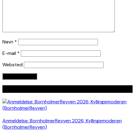
Navn
*
E-mail
*
Websted
Seneste indlæg
Anmeldelse: BornholmerRevyen 2026, Kyllingemoderen
(BornholmerRevyen)