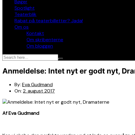
Bøger
Spotlight
Teaterblik
Rabat på teaterbilletter? Jada!
Om os
Kontakt
Om skribenterne
Om bloggen
Anmeldelse: Intet nyt er godt nyt, Dr
By:
Eva Gudmand
On:
2. august 2017
Af Eva Gudmand