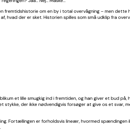
f regeringen? Jaa… Nej… Måske…
en fremtidshistorie om en by i total overvågning – men dette 
 af, hvad der er sket. Historien spilles som små udklip fra over
likum et lille smugkig ind i fremtiden, og han giver et bud på
et stykke, der ikke nødvendigvis forsøger at give os et svar,
. Fortællingen er forholdsvis lineær, hvormed spændingen ikke
.