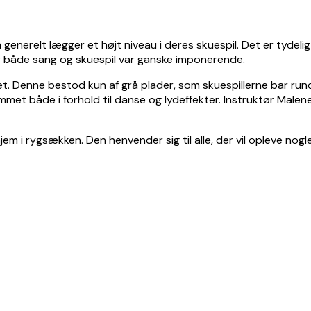
generelt lægger et højt niveau i deres skuespil. Det er tydelig
vor både sang og skuespil var ganske imponerende.
 Denne bestod kun af grå plader, som skuespillerne bar rundt 
met både i forhold til danse og lydeffekter. Instruktør Malene 
 hjem i rygsækken. Den henvender sig til alle, der vil opleve n