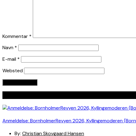
Kommentar
*
Navn
*
E-mail
*
Websted
Seneste indlæg
Anmeldelse: BornholmerRevyen 2026, Kyllingemoderen (Bor
By:
Christian Skovgaard Hansen