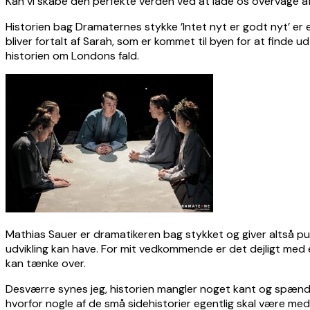
Kan vi skabe den perfekte verden ved at lade os overvåge a
Historien bag Dramaternes stykke ’Intet nyt er godt nyt’ er 
bliver fortalt af Sarah, som er kommet til byen for at finde ud
historien om Londons fald.
Mathias Sauer er dramatikeren bag stykket og giver altså pub
udvikling kan have. For mit vedkommende er det dejligt med 
kan tænke over.
Desværre synes jeg, historien mangler noget kant og spænding
hvorfor nogle af de små sidehistorier egentlig skal være med