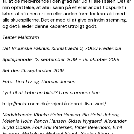
til, at de medvirkende i den grad når ud til alle i salen. Det er
min opfattelse, at alle i salen på et eller andet tidspunkt i
løbet af aftenen er i en eller anden form for kantakt med
alle skuespillerne. Det er med til at give en intim stemning,
og det klæder denne kabaret utroligt godt.
Teater Malstrøm
Det Bruunske Pakhus, Kirkestræde 3, 7000 Fredericia
Spilleperiode: 12. september 2019 – 19. oktober 2019
Set den 13. september 2019
Foto: Tina Liv og Thomas Jensen
Lyst til at købe en billet? Læs nærmere her:
http://malstroem.dk/project/kabaret-liva-weel/
Medvirkende: Vibeke Holm Hansen, Pia Holst Jeberg,
Melanie Holm Ranch Hansen, Sidsel Nygaard, Alexander
Bryld Obaze, Poul Erik Petersen, Peter Beierholm, Emil
Faaborg Mikkelsen, Michael Sirach, Sophie Stjerne