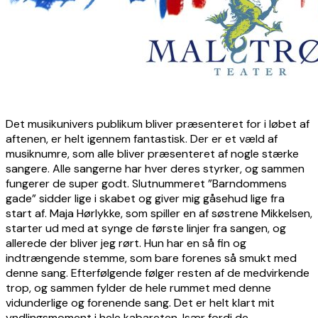
Det musikunivers publikum bliver præsenteret for i løbet af
aftenen, er helt igennem fantastisk. Der er et væld af
musiknumre, som alle bliver præsenteret af nogle stærke
sangere. Alle sangerne har hver deres styrker, og sammen
fungerer de super godt. Slutnummeret ”Barndommens
gade” sidder lige i skabet og giver mig gåsehud lige fra
start af. Maja Hørlykke, som spiller en af søstrene Mikkelsen,
starter ud med at synge de første linjer fra sangen, og
allerede der bliver jeg rørt. Hun har en så fin og
indtrængende stemme, som bare forenes så smukt med
denne sang. Efterfølgende følger resten af de medvirkende
trop, og sammen fylder de hele rummet med denne
vidunderlige og forenende sang. Det er helt klart mit
yndlingsmoment i hele kabareten. Især fordi de