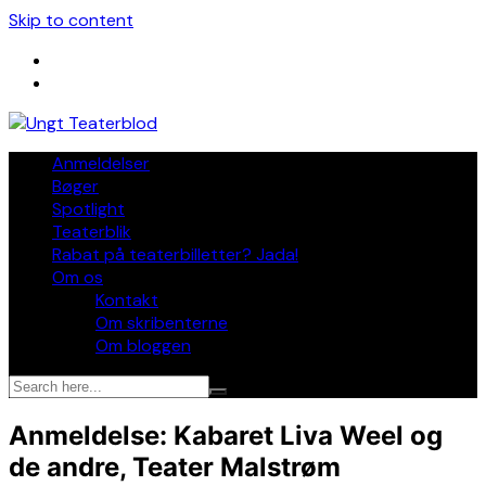
Skip to content
Anmeldelser
Bøger
Spotlight
Teaterblik
Rabat på teaterbilletter? Jada!
Om os
Kontakt
Om skribenterne
Om bloggen
Anmeldelse: Kabaret Liva Weel og
de andre, Teater Malstrøm