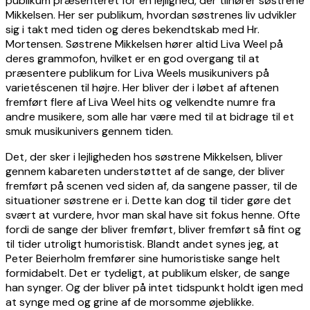
publikum præsenteret for en lejlighed, der tilhører søstrene
Mikkelsen. Her ser publikum, hvordan søstrenes liv udvikler
sig i takt med tiden og deres bekendtskab med Hr.
Mortensen. Søstrene Mikkelsen hører altid Liva Weel på
deres grammofon, hvilket er en god overgang til at
præsentere publikum for Liva Weels musikunivers på
varietéscenen til højre. Her bliver der i løbet af aftenen
fremført flere af Liva Weel hits og velkendte numre fra
andre musikere, som alle har være med til at bidrage til et
smuk musikunivers gennem tiden.
Det, der sker i lejligheden hos søstrene Mikkelsen, bliver
gennem kabareten understøttet af de sange, der bliver
fremført på scenen ved siden af, da sangene passer, til de
situationer søstrene er i. Dette kan dog til tider gøre det
svært at vurdere, hvor man skal have sit fokus henne. Ofte
fordi de sange der bliver fremført, bliver fremført så fint og
til tider utroligt humoristisk. Blandt andet synes jeg, at
Peter Beierholm fremfører sine humoristiske sange helt
formidabelt. Det er tydeligt, at publikum elsker, de sange
han synger. Og der bliver på intet tidspunkt holdt igen med
at synge med og grine af de morsomme øjeblikke.