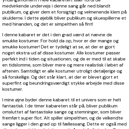
medvirkende undervejs i denne sang går ned blandt
publikum, og giver dem et forsigtigt og velmenende klem på
skulderne. I dette øjeblik bliver publikum og skuespillerne et
med hinanden, og det er simpelthen så fint!
I denne kabaret er det i den grad værd at nævne de
smukke kostumer. For hold da op, hvor er der mange og
smukke kostumer! Det er tydeligt at se, at der er gjort
noget ekstra ud af disse kostumer. Alle kostumer passer
perfekt ind i tiden og situationen, og de er med til at skabe
en tidslomme, som bliver mere og mere realistisk i løbet af
aftenen. Samtidigt er alle kostumer utroligt detaljerige og
så forskellige. Og det står klart, at der er blevet gjort et
superfint og beundringsværdigt stykke arbejde med disse
kostumer.
I mine øjne byder denne kabaret til et univers som er helt
fantastisk. I de timer kabareten står på, bliver publikum
omsluttet af fantastiske sange og stemninger, som bliver
fremført super flot. Alt spiller simpelthen, og de velkendte
sange ligger i den grad op til fællessang. Dette er også med