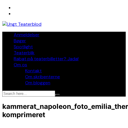
Skip
to
content
Anmeldelser
Bøger
Spotlight
Teaterblik
Rabat på teaterbilletter? Jada!
Om os
Kontakt
Om skribenterne
Om bloggen
kammerat_napoleon_foto_emilia_ther
komprimeret