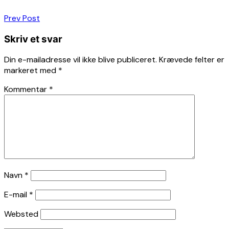
Indlægsnavigation
Prev Post
Skriv et svar
Din e-mailadresse vil ikke blive publiceret.
Krævede felter er
markeret med
*
Kommentar
*
Navn
*
E-mail
*
Websted