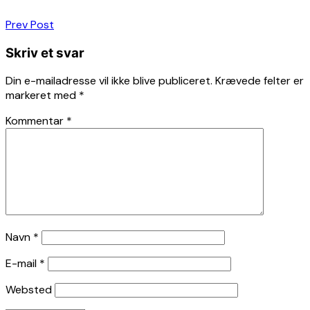
Indlægsnavigation
Prev Post
Skriv et svar
Din e-mailadresse vil ikke blive publiceret.
Krævede felter er
markeret med
*
Kommentar
*
Navn
*
E-mail
*
Websted