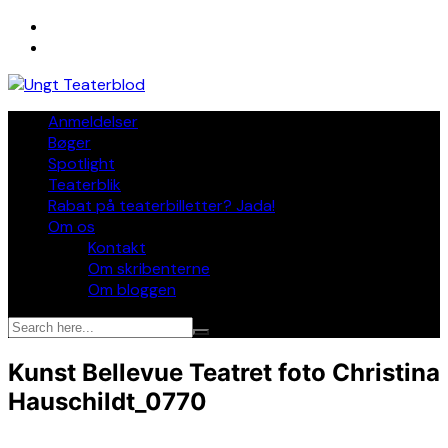
Skip
to
content
Anmeldelser
Bøger
Spotlight
Teaterblik
Rabat på teaterbilletter? Jada!
Om os
Kontakt
Om skribenterne
Om bloggen
Kunst Bellevue Teatret foto Christina
Hauschildt_0770