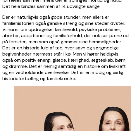
fortælles sammen, mens der er springes i fortid og nutid.
Det hele bindes sammen af 14 udvalgte sange.
Der er naturligvis også gode stunder, men ellers er
familiehistorien også ganske streng og sine steder dyster.
Vi hører om opdragelse, familievold, psykiske problemer,
aborter, adoptioner og familieforhold, der nok ser pæne ud
på forsiden, men som også gemmer sine hemmeligheder.
Det er en historie fuld af tab, hvor savn og sørgmodige
begivenheder nærmest står i kø. Men vi hører heldigvis
også om positiv energi, glæde, kærlighed, ægteskab, børn
og drømme. Det er nemlig samtidig en historie om livskraft
og en vedholdende overlevelse. Det er en modig og ærlig
historiefortælling og familiekrønike.