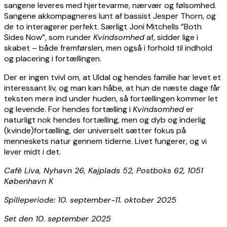
sangene leveres med hjertevarme, nærvær og følsomhed.
Sangene akkompagneres lunt af bassist Jesper Thorn, og
de to interagerer perfekt. Særligt Joni Mitchells ”Both
Sides Now”, som runder
Kvindsomhed
af, sidder lige i
skabet – både fremførslen, men også i forhold til indhold
og placering i fortællingen.
Der er ingen tvivl om, at Uldal og hendes familie har levet et
interessant liv, og man kan håbe, at hun de næste dage får
teksten mere ind under huden, så fortællingen kommer let
og levende. For hendes fortælling i
Kvindsomhed
er
naturligt nok hendes fortælling, men og dyb og inderlig
(kvinde)fortælling, der universelt sætter fokus på
menneskets natur gennem tiderne. Livet fungerer, og vi
lever midt i det.
Café Liva, Nyhavn 26, Kajplads 52, Postboks 62, 1051
København K
Spilleperiode: 10. september-11. oktober 2025
Set den 10. september 2025