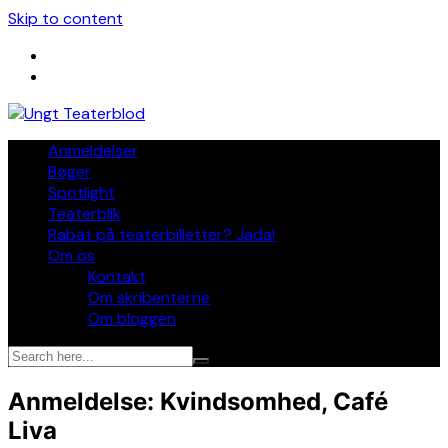
Skip to content
Anmeldelser
Bøger
Spotlight
Teaterblik
Rabat på teaterbilletter? Jada!
Om os
Kontakt
Om skribenterne
Om bloggen
Anmeldelse: Kvindsomhed, Café
Liva