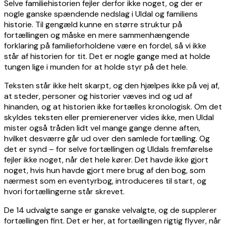
Selve familiehistorien fejler derfor ikke noget, og der er
nogle ganske spændende nedslag i Uldal og familiens
historie. Til gengæld kunne en større struktur på
fortællingen og måske en mere sammenhængende
forklaring på familieforholdene være en fordel, så vi ikke
står af historien for tit. Det er nogle gange med at holde
tungen lige i munden for at holde styr på det hele.
Teksten står ikke helt skarpt, og den hjælpes ikke på vej af,
at steder, personer og historier væves ind og ud af
hinanden, og at historien ikke fortælles kronologisk. Om det
skyldes teksten eller premierenerver vides ikke, men Uldal
mister også tråden lidt vel mange gange denne aften,
hvilket desværre går ud over den samlede fortælling. Og
det er synd – for selve fortællingen og Uldals fremførelse
fejler ikke noget, når det hele kører. Det havde ikke gjort
noget, hvis hun havde gjort mere brug af den bog, som
nærmest som en eventyrbog, introduceres til start, og
hvori fortællingerne står skrevet.
De 14 udvalgte sange er ganske velvalgte, og de supplerer
fortællingen fint. Det er her, at fortællingen rigtig flyver, når