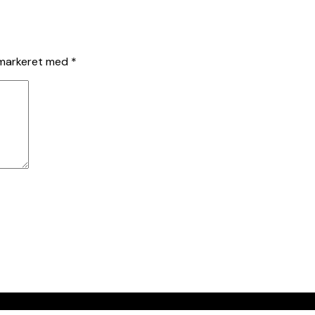
 markeret med
*