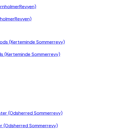
nholmerRevyen)
ds (Kerteminde Sommerrevy)
er (Odsherred Sommerrevy)