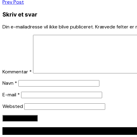
Indlægsnavigation
Prev Post
Skriv et svar
Din e-mailadresse vil ikke blive publiceret.
Krævede felter er
Kommentar
*
Navn
*
E-mail
*
Websted
Seneste indlæg