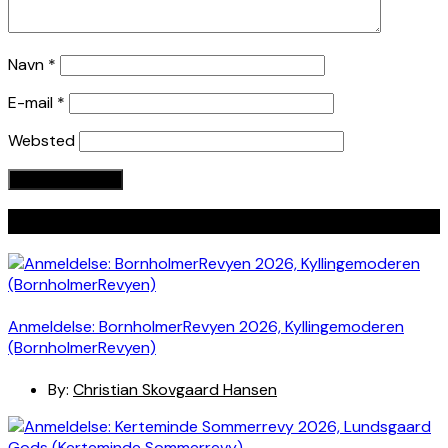
Navn
*
E-mail
*
Websted
Seneste indlæg
Anmeldelse: BornholmerRevyen 2026, Kyllingemoderen
(BornholmerRevyen)
By:
Christian Skovgaard Hansen