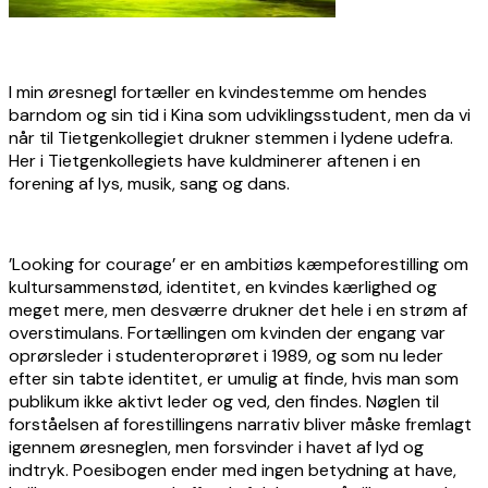
I min øresnegl fortæller en kvindestemme om hendes
barndom og sin tid i Kina som udviklingsstudent, men da vi
når til Tietgenkollegiet drukner stemmen i lydene udefra.
Her i Tietgenkollegiets have kuldminerer aftenen i en
forening af lys, musik, sang og dans.
’Looking for courage’ er en ambitiøs kæmpeforestilling om
kultursammenstød, identitet, en kvindes kærlighed og
meget mere, men desværre drukner det hele i en strøm af
overstimulans. Fortællingen om kvinden der engang var
oprørsleder i studenteroprøret i 1989, og som nu leder
efter sin tabte identitet, er umulig at finde, hvis man som
publikum ikke aktivt leder og ved, den findes. Nøglen til
forståelsen af forestillingens narrativ bliver måske fremlagt
igennem øresneglen, men forsvinder i havet af lyd og
indtryk. Poesibogen ender med ingen betydning at have,