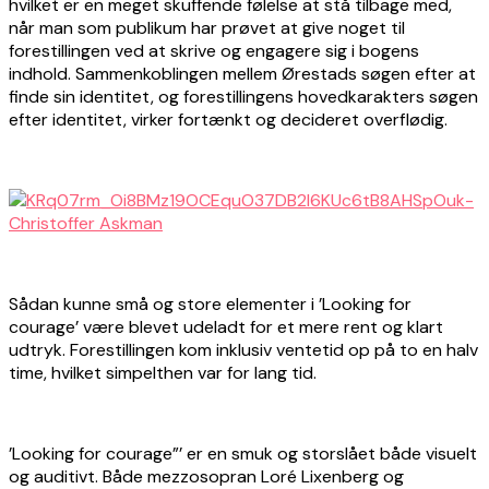
hvilket er en meget skuffende følelse at stå tilbage med,
når man som publikum har prøvet at give noget til
forestillingen ved at skrive og engagere sig i bogens
indhold. Sammenkoblingen mellem Ørestads søgen efter at
finde sin identitet, og forestillingens hovedkarakters søgen
efter identitet, virker fortænkt og decideret overflødig.
Sådan kunne små og store elementer i ’Looking for
courage’ være blevet udeladt for et mere rent og klart
udtryk. Forestillingen kom inklusiv ventetid op på to en halv
time, hvilket simpelthen var for lang tid.
’Looking for courage”’ er en smuk og storslået både visuelt
og auditivt. Både mezzosopran Loré Lixenberg og