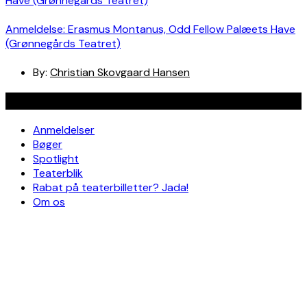
Anmeldelse: Erasmus Montanus, Odd Fellow Palæets Have
(Grønnegårds Teatret)
By:
Christian Skovgaard Hansen
Navigation
Anmeldelser
Bøger
Spotlight
Teaterblik
Rabat på teaterbilletter? Jada!
Om os
Kontakt
Om skribenterne
Om bloggen
Facebook
Instagram