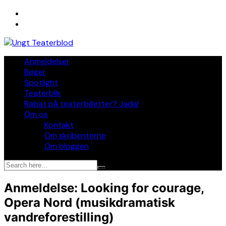
Skip
to
content
Anmeldelser
Bøger
Spotlight
Teaterblik
Rabat på teaterbilletter? Jada!
Om os
Kontakt
Om skribenterne
Om bloggen
Anmeldelse: Looking for courage,
Opera Nord (musikdramatisk
vandreforestilling)